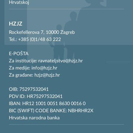
Hrvatskoj
HZJZ
Rockefellerova 7, 10000 Zagreb
Tel.: +385 (0)1/48 63 222
E-POŠTA
Za institucije: ravnateljstvo@hzjz.hr
Za medije: info@hzjz.hr
Za građane: hzjz@hzjz.hr
OIB: 75297532041
PDV ID: HR75297532041
IBAN: HR12 1001 0051 8630 0016 0
BIC (SWIFT) CODE BANKE: NBHRHR2X
Hrvatska narodna banka