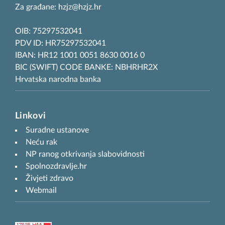
Za građane: hzjz@hzjz.hr
OIB: 75297532041
PDV ID: HR75297532041
IBAN: HR12 1001 0051 8630 0016 0
BIC (SWIFT) CODE BANKE: NBHRHR2X
Hrvatska narodna banka
Linkovi
Suradne ustanove
Neću rak
NP ranog otkrivanja slabovidnosti
Spolnozdravlje.hr
Živjeti zdravo
Webmail