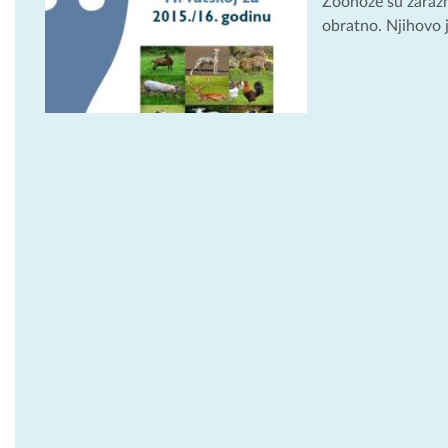
Zoonoze su zarazne
obratno. Njihovo j