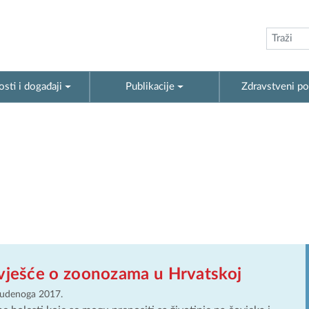
sti i događaji
Publikacije
Zdravstveni po
zvješće o zoonozama u Hrvatskoj
tudenoga 2017.