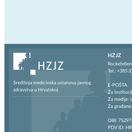
HZJZ
Rockefeller
Tel.: +385 
Središnja medicinska ustanova javnog
E-POŠTA
zdravstva u Hrvatskoj
Za instituci
Za medije: 
Za građane:
OIB: 7529
PDV ID: H