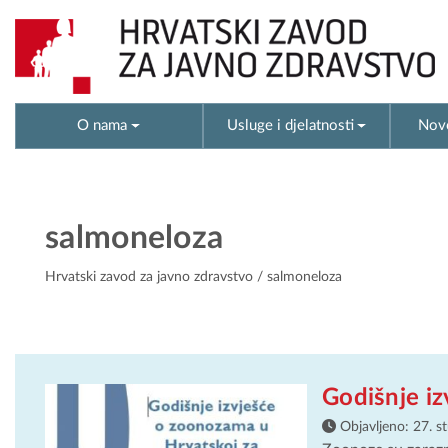
O nama
Usluge i djelatnosti
Novo
salmoneloza
Hrvatski zavod za javno zdravstvo
/ salmoneloza
Godišnje i
Objavljeno:
27. s