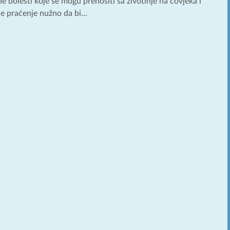
 bolesti koje se mogu prenositi sa životinje na čovjeka i
e praćenje nužno da bi...