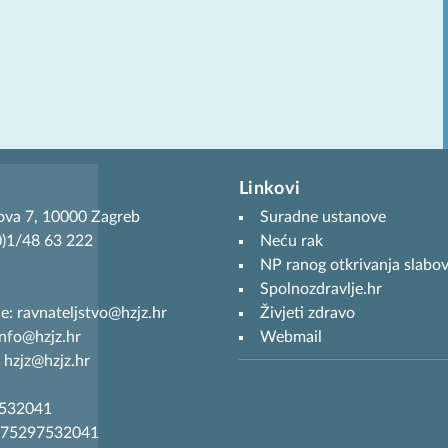
Linkovi
ova 7, 10000 Zagreb
Suradne ustanove
(0)1/48 63 222
Neću rak
NP ranog otkrivanja slabov
Spolnozdravlje.hr
je: ravnateljstvo@hzjz.hr
Živjeti zdravo
info@hzjz.hr
Webmail
 hzjz@hzjz.hr
7532041
R75297532041