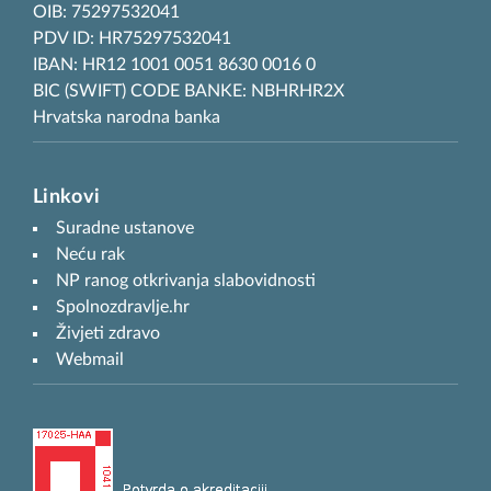
OIB: 75297532041
PDV ID: HR75297532041
IBAN: HR12 1001 0051 8630 0016 0
BIC (SWIFT) CODE BANKE: NBHRHR2X
Hrvatska narodna banka
Linkovi
Suradne ustanove
Neću rak
NP ranog otkrivanja slabovidnosti
Spolnozdravlje.hr
Živjeti zdravo
Webmail