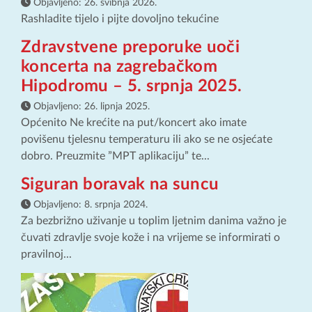
Objavljeno:
26. svibnja 2026.
Rashladite tijelo i pijte dovoljno tekućine
Zdravstvene preporuke uoči
koncerta na zagrebačkom
Hipodromu – 5. srpnja 2025.
Objavljeno:
26. lipnja 2025.
Općenito Ne krećite na put/koncert ako imate
povišenu tjelesnu temperaturu ili ako se ne osjećate
dobro. Preuzmite ”MPT aplikaciju” te...
Siguran boravak na suncu
Objavljeno:
8. srpnja 2024.
Za bezbrižno uživanje u toplim ljetnim danima važno je
čuvati zdravlje svoje kože i na vrijeme se informirati o
pravilnoj...