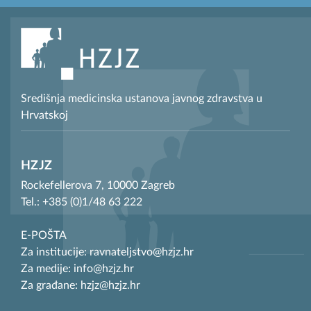
Središnja medicinska ustanova javnog zdravstva u
Hrvatskoj
HZJZ
Rockefellerova 7, 10000 Zagreb
Tel.: +385 (0)1/48 63 222
E-POŠTA
Za institucije: ravnateljstvo@hzjz.hr
Za medije: info@hzjz.hr
Za građane: hzjz@hzjz.hr