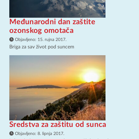
Međunarodni dan zaštite
ozonskog omotača
Objavljeno:
15. rujna 2017.
Briga za sav život pod suncem
Sredstva za zaštitu od sunca
Objavljeno:
8. lipnja 2017.