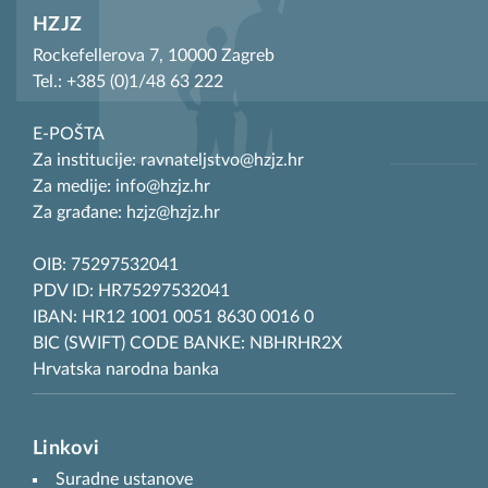
HZJZ
Rockefellerova 7, 10000 Zagreb
Tel.: +385 (0)1/48 63 222
E-POŠTA
Za institucije: ravnateljstvo@hzjz.hr
Za medije: info@hzjz.hr
Za građane: hzjz@hzjz.hr
OIB: 75297532041
PDV ID: HR75297532041
IBAN: HR12 1001 0051 8630 0016 0
BIC (SWIFT) CODE BANKE: NBHRHR2X
Hrvatska narodna banka
Linkovi
Suradne ustanove