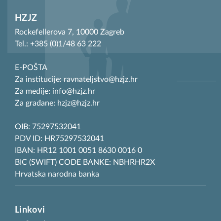
HZJZ
Rockefellerova 7, 10000 Zagreb
Tel.: +385 (0)1/48 63 222
E-POŠTA
Za institucije: ravnateljstvo@hzjz.hr
Za medije: info@hzjz.hr
Za građane: hzjz@hzjz.hr
OIB: 75297532041
PDV ID: HR75297532041
IBAN: HR12 1001 0051 8630 0016 0
BIC (SWIFT) CODE BANKE: NBHRHR2X
Hrvatska narodna banka
Linkovi