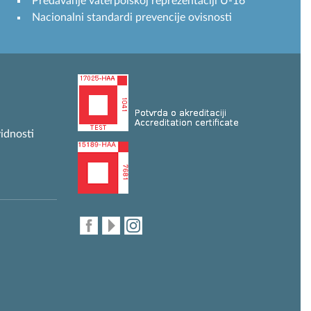
Predavanje vaterpolskoj reprezentaciji U-16
Nacionalni standardi prevencije ovisnosti
idnosti