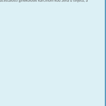
o učestalosti ginekološki karcinom kod žena u svijetu, a