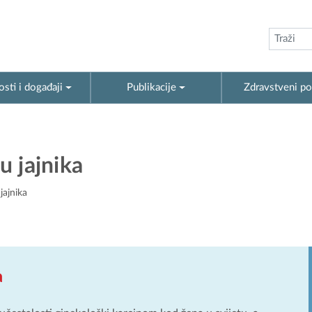
sti i događaji
Publikacije
Zdravstveni po
u jajnika
jajnika
a