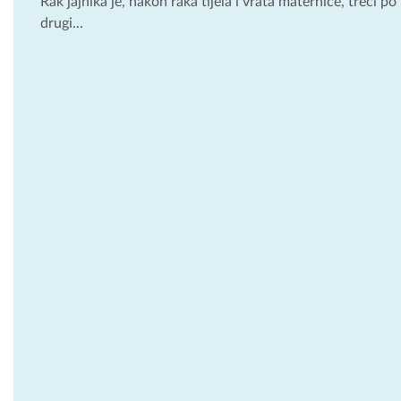
Rak jajnika je, nakon raka tijela i vrata maternice, treći p
drugi...