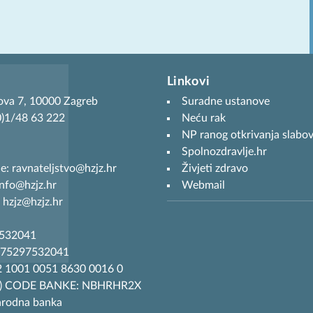
Linkovi
ova 7, 10000 Zagreb
Suradne ustanove
(0)1/48 63 222
Neću rak
NP ranog otkrivanja slabov
Spolnozdravlje.hr
je: ravnateljstvo@hzjz.hr
Živjeti zdravo
info@hzjz.hr
Webmail
 hzjz@hzjz.hr
7532041
R75297532041
 1001 0051 8630 0016 0
T) CODE BANKE: NBHRHR2X
arodna banka