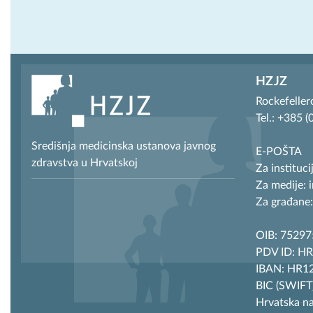
HZJZ
Rockefeller
Tel.: +385 
Središnja medicinska ustanova javnog
E-POŠTA
zdravstva u Hrvatskoj
Za instituci
Za medije: 
Za građane:
OIB: 7529
PDV ID: H
IBAN: HR12
BIC (SWIF
Hrvatska n