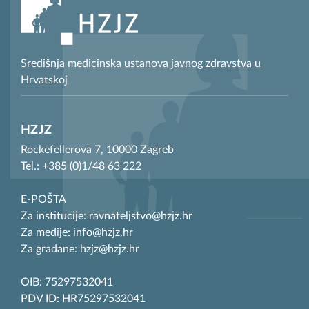
Središnja medicinska ustanova javnog zdravstva u
Hrvatskoj
HZJZ
Rockefellerova 7, 10000 Zagreb
Tel.: +385 (0)1/48 63 222
E-POŠTA
Za institucije: ravnateljstvo@hzjz.hr
Za medije: info@hzjz.hr
Za građane: hzjz@hzjz.hr
OIB: 75297532041
PDV ID: HR75297532041