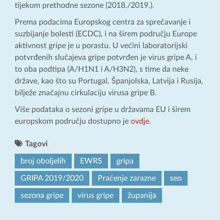
tijekom prethodne sezone (2018./2019.).
Prema podacima Europskog centra za sprečavanje i
suzbijanje bolesti (ECDC), i na širem području Europe
aktivnost gripe je u porastu. U većini laboratorijski
potvrđenih slučajeva gripe potvrđen je virus gripe A, i
to oba podtipa (A/H1N1 i A/H3N2), s time da neke
države, kao što su Portugal, Španjolska, Latvija i Rusija,
bilježe značajnu cirkulaciju virusa gripe B.
Više podataka o sezoni gripe u državama EU i širem
europskom području dostupno je
ovdje
.
Tagovi
broj oboljelih
EWRS
gripa
GRIPA 2019/2020
Praćenje zarazne
seo
sezona gripe
virus gripe
županija