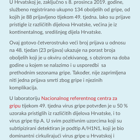
U Hrvatskoj je, zaključno s 8. prosinca 2019. godine,
službeno registrirano ukupno 134 oboljelih od gripe, od
kojih je 88 prijavljeno tijekom 49. tjedna. Iako su prijave
pristigle iz različitih dijelova Hrvatske, većina je iz
kontinentalnog, središnjeg dijela Hrvatske.
Ovaj gotovo četverostruko veći broj prijava u odnosu
na 48. tjedan (23 prijava) ukazuje na porast broja
oboljelih koji je u okviru očekivanog, s obzirom na doba
godine u kojem se nalazimo i u usporedbi sa
prethodnim sezonama gripe. Također, nije zaprimljena
niti jedna prijava smrti zbog gripe i njezinih
komplikacija.
U laboratoriju
Nacionalnog referentnog centra za
gripu
tijekom 49. tjedna virus gripe potvrđen je u 50 %
uzoraka pristiglih iz različitih dijelova Hrvatske, i to
virus gripe tip A. U svim pozitivnim uzorcima koji su
subtipizirani detektiran je podtip A/H1N1, koji je bio
dominantni cirkulirajući virus gripe u Hrvatskoj i