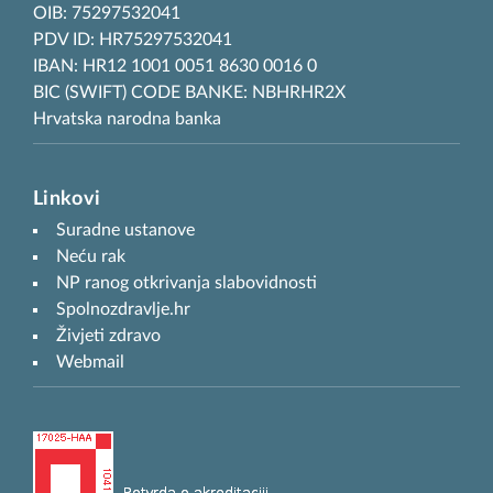
OIB: 75297532041
PDV ID: HR75297532041
IBAN: HR12 1001 0051 8630 0016 0
BIC (SWIFT) CODE BANKE: NBHRHR2X
Hrvatska narodna banka
Linkovi
Suradne ustanove
Neću rak
NP ranog otkrivanja slabovidnosti
Spolnozdravlje.hr
Živjeti zdravo
Webmail