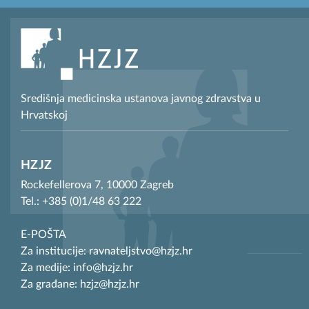
Središnja medicinska ustanova javnog zdravstva u
Hrvatskoj
HZJZ
Rockefellerova 7, 10000 Zagreb
Tel.: +385 (0)1/48 63 222
E-POŠTA
Za institucije: ravnateljstvo@hzjz.hr
Za medije: info@hzjz.hr
Za građane: hzjz@hzjz.hr