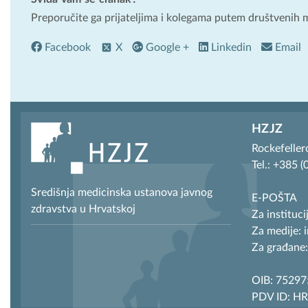
Preporučite ga prijateljima i kolegama putem društvenih 
Facebook
X
Google +
Linkedin
Email
HZJZ
Rockefeller
Tel.: +385 
Središnja medicinska ustanova javnog
E-POŠTA
zdravstva u Hrvatskoj
Za instituci
Za medije: 
Za građane:
OIB: 7529
PDV ID: H