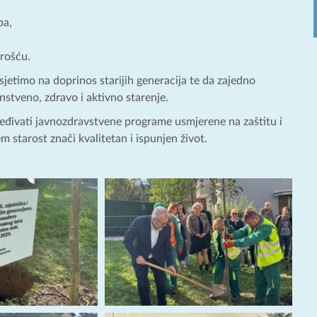
ba,
arošću.
jetimo na doprinos starijih generacija te da zajedno
stveno, zdravo i aktivno starenje.
rjeđivati javnozdravstvene programe usmjerene na zaštitu i
m starost znači kvalitetan i ispunjen život.