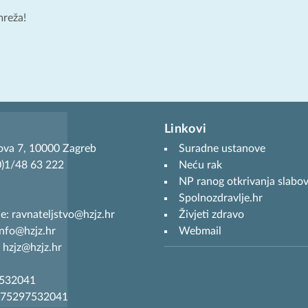
mreža!
Linkovi
ova 7, 10000 Zagreb
Suradne ustanove
(0)1/48 63 222
Neću rak
NP ranog otkrivanja slabov
Spolnozdravlje.hr
je: ravnateljstvo@hzjz.hr
Živjeti zdravo
info@hzjz.hr
Webmail
 hzjz@hzjz.hr
7532041
R75297532041