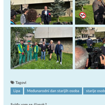
Tagovi
Lipa
Međunarodni dan starijih osoba
starije oso
Sviđa vam se članak?