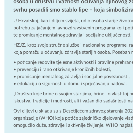
osoba u društvu i važnosti očuvanja njihovog zdr
svrhu posadili smo stablo lipe – koja simbolizir
U Hrvatskoj, kao i diljem svijeta, udio osoba starije život
potrebu za jačanjem javnozdravstvenih programa koji potič
te promicanje mentalnog zdravlja i socijalne uključenosti.
HZJZ, kroz svoje stručne službe i nacionalne programe, raz
koja pomažu u očuvanju zdravlja starijih osoba. Poseban n
• poticanje redovite tjelesne aktivnosti i pravilne prehran
• prevenciju i rano otkrivanje kroničnih bolesti,
• promicanje mentalnog zdravlja i socijalne povezanosti,
• edukaciju o sigurnosti u domu i sprječavanju padova.
„Društvo koje brine o svojim starijima, brine i o vlastitoj 
iskustva, tradicije i mudrosti, ali i važan dio sadašnjosti 
Ovi ciljevi u skladu su s Desetljećem zdravog starenja 20
organizacije (WHO) koja potiče zajedničko djelovanje vlada
omogućilo duže, zdravije i aktivnije življenje. WHO naglaš