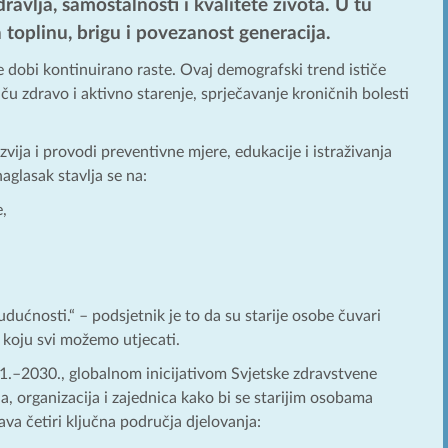
avlja, samostalnosti i kvalitete života. U tu
a toplinu, brigu i povezanost generacija.
ne dobi kontinuirano raste. Ovaj demografski trend ističe
u zdravo i aktivno starenje, sprječavanje kroničnih bolesti
vija i provodi preventivne mjere, edukacije i istraživanja
aglasak stavlja se na:
e,
budućnosti.“ – podsjetnik je to da su starije osobe čuvari
na koju svi možemo utjecati.
21.–2030., globalnom inicijativom Svjetske zdravstvene
, organizacija i zajednica kako bi se starijim osobama
ava četiri ključna područja djelovanja: