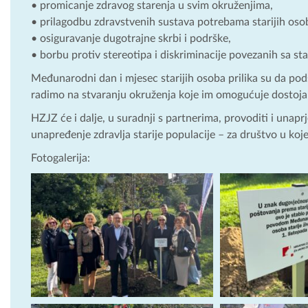
• promicanje zdravog starenja u svim okruženjima,
• prilagodbu zdravstvenih sustava potrebama starijih oso
• osiguravanje dugotrajne skrbi i podrške,
• borbu protiv stereotipa i diskriminacije povezanih sa st
Međunarodni dan i mjesec starijih osoba prilika su da pods
radimo na stvaranju okruženja koje im omogućuje dostojan
HZJZ će i dalje, u suradnji s partnerima, provoditi i unap
unapređenje zdravlja starije populacije – za društvo u koje
Fotogalerija: