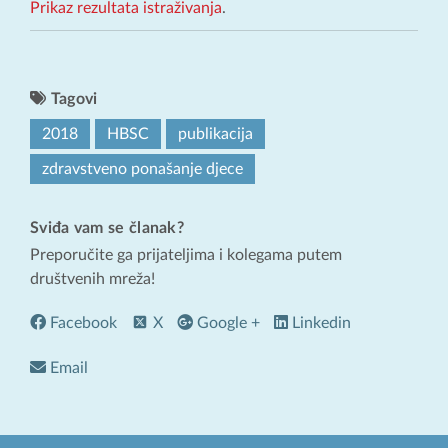
Prikaz rezultata istraživanja
.
Tagovi
2018
HBSC
publikacija
zdravstveno ponašanje djece
Sviđa vam se članak?
Preporučite ga prijateljima i kolegama putem
društvenih mreža!
Facebook
X
Google +
Linkedin
Email