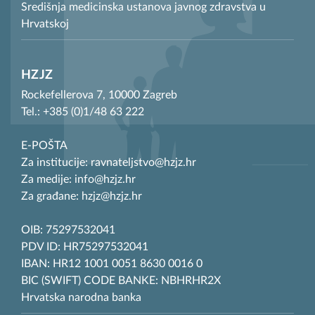
Središnja medicinska ustanova javnog zdravstva u
Hrvatskoj
HZJZ
Rockefellerova 7, 10000 Zagreb
Tel.: +385 (0)1/48 63 222
E-POŠTA
Za institucije: ravnateljstvo@hzjz.hr
Za medije: info@hzjz.hr
Za građane: hzjz@hzjz.hr
OIB: 75297532041
PDV ID: HR75297532041
IBAN: HR12 1001 0051 8630 0016 0
BIC (SWIFT) CODE BANKE: NBHRHR2X
Hrvatska narodna banka