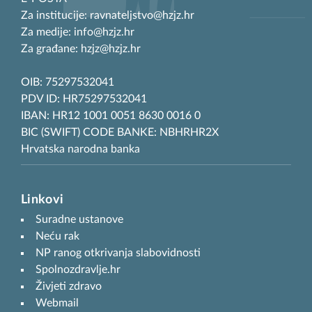
Za institucije: ravnateljstvo@hzjz.hr
Za medije: info@hzjz.hr
Za građane: hzjz@hzjz.hr
OIB: 75297532041
PDV ID: HR75297532041
IBAN: HR12 1001 0051 8630 0016 0
BIC (SWIFT) CODE BANKE: NBHRHR2X
Hrvatska narodna banka
Linkovi
Suradne ustanove
Neću rak
NP ranog otkrivanja slabovidnosti
Spolnozdravlje.hr
Živjeti zdravo
Webmail