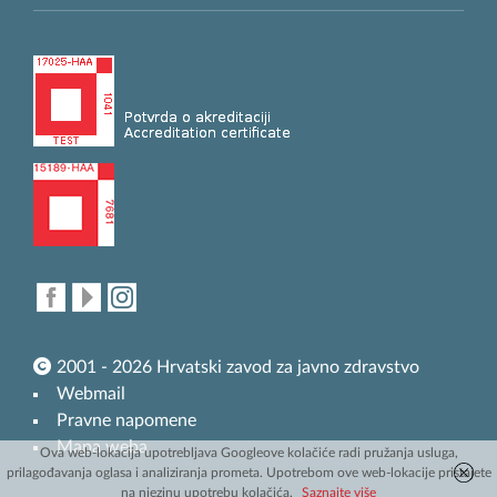
2001 - 2026 Hrvatski zavod za javno zdravstvo
Webmail
Pravne napomene
Mapa weba
Ova web-lokacija upotrebljava Googleove kolačiće radi pružanja usluga,
prilagođavanja oglasa i analiziranja prometa. Upotrebom ove web-lokacije pristajete
na njezinu upotrebu kolačića.
Saznajte više