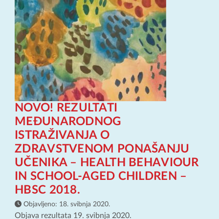
NOVO! REZULTATI
MEĐUNARODNOG
ISTRAŽIVANJA O
ZDRAVSTVENOM PONAŠANJU
UČENIKA – HEALTH BEHAVIOUR
IN SCHOOL-AGED CHILDREN –
HBSC 2018.
Objavljeno:
18. svibnja 2020.
Objava rezultata 19. svibnja 2020.