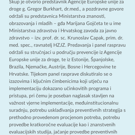
Skup je otvorio predstavnik Agencije Europske unije za
droge g. Gregor Burkhart, dr.med., a pozdravne govore
održali su predstavnica Ministarstva znanosti,
obrazovanja i mladih – gđa Marijana Gojčeta te u ime
Ministarstva zdravstva i Hrvatskog zavoda za javno
zdravstvo – izv. prof. dr. sc. Krunoslav Capak, prim. dr.
med. spec., ravnatelj HZJZ. Predavanja i panel raspravu
održali su stručnjaci u području prevencije iz Agencije
Europske unije za droge, te iz Estonije, Španjolske,
Brazila, Njemačke, Austrije, Bosne i Hercegovine te
Hrvatske. Tijekom panel rasprave diskutiralo se o
izazovima i ključnim čimbenicima koji utječu na
implementaciju dokazano učinkovitih programa i
pristupa, pri čemu je poseban naglasak stavljen na
važnost vjerne implementacije, međuinstitucionalnu
suradnju, potrebu usklađivanja preventivnih strategija s
prethodno provedenom procjenom potreba, potrebu
provedbe kratkoročne evaluacije kao i znanstvenih
evaluacijskih studija, jačanje provedbe preventivnih