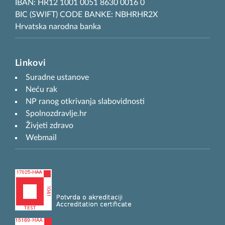
IBAN: HR12 1001 0051 8630 0016 0
BIC (SWIFT) CODE BANKE: NBHRHR2X
Hrvatska narodna banka
Linkovi
Suradne ustanove
Neću rak
NP ranog otkrivanja slabovidnosti
Spolnozdravlje.hr
Živjeti zdravo
Webmail