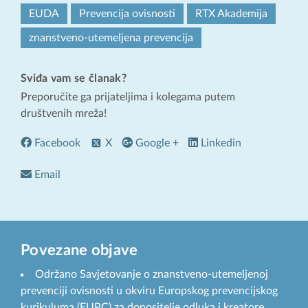
EUDA
Prevencija ovisnosti
RTX Akademija
znanstveno-utemeljena prevencija
Sviđa vam se članak?
Preporučite ga prijateljima i kolegama putem
društvenih mreža!
Facebook
X
Google +
Linkedin
Email
Povezane objave
Održano Savjetovanje o znanstveno-utemeljenoj
prevenciji ovisnosti u okviru Europskog prevencijskog
kurikuluma (EUPC) za donositelje odluka i kreatore