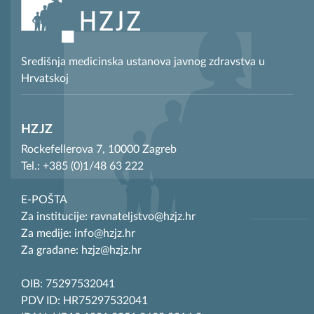
Središnja medicinska ustanova javnog zdravstva u
Hrvatskoj
HZJZ
Rockefellerova 7, 10000 Zagreb
Tel.: +385 (0)1/48 63 222
E-POŠTA
Za institucije: ravnateljstvo@hzjz.hr
Za medije: info@hzjz.hr
Za građane: hzjz@hzjz.hr
OIB: 75297532041
PDV ID: HR75297532041