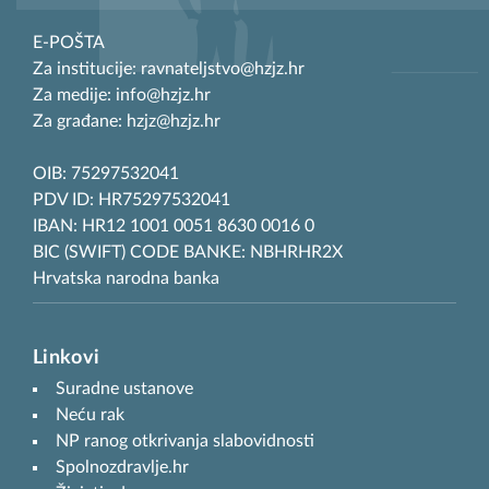
E-POŠTA
Za institucije: ravnateljstvo@hzjz.hr
Za medije: info@hzjz.hr
Za građane: hzjz@hzjz.hr
OIB: 75297532041
PDV ID: HR75297532041
IBAN: HR12 1001 0051 8630 0016 0
BIC (SWIFT) CODE BANKE: NBHRHR2X
Hrvatska narodna banka
Linkovi
Suradne ustanove
Neću rak
NP ranog otkrivanja slabovidnosti
Spolnozdravlje.hr