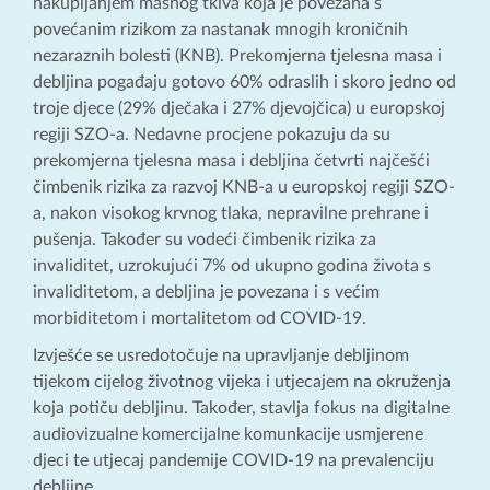
nakupljanjem masnog tkiva koja je povezana s
povećanim rizikom za nastanak mnogih kroničnih
nezaraznih bolesti (KNB). Prekomjerna tjelesna masa i
debljina pogađaju gotovo 60% odraslih i skoro jedno od
troje djece (29% dječaka i 27% djevojčica) u europskoj
regiji SZO-a. Nedavne procjene pokazuju da su
prekomjerna tjelesna masa i debljina četvrti najčešći
čimbenik rizika za razvoj KNB-a u europskoj regiji SZO-
a, nakon visokog krvnog tlaka, nepravilne prehrane i
pušenja. Također su vodeći čimbenik rizika za
invaliditet, uzrokujući 7% od ukupno godina života s
invaliditetom, a debljina je povezana i s većim
morbiditetom i mortalitetom od COVID-19.
Izvješće se usredotočuje na upravljanje debljinom
tijekom cijelog životnog vijeka i utjecajem na okruženja
koja potiču debljinu. Također, stavlja fokus na digitalne
audiovizualne komercijalne komunkacije usmjerene
djeci te utjecaj pandemije COVID-19 na prevalenciju
debljine.