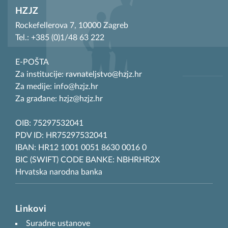
HZJZ
Rockefellerova 7, 10000 Zagreb
Tel.: +385 (0)1/48 63 222
E-POŠTA
Za institucije: ravnateljstvo@hzjz.hr
Za medije: info@hzjz.hr
Za građane: hzjz@hzjz.hr
OIB: 75297532041
PDV ID: HR75297532041
IBAN: HR12 1001 0051 8630 0016 0
BIC (SWIFT) CODE BANKE: NBHRHR2X
Hrvatska narodna banka
Linkovi
Suradne ustanove