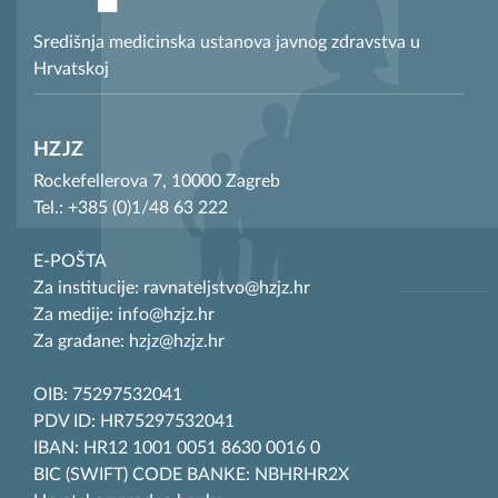
Središnja medicinska ustanova javnog zdravstva u
Hrvatskoj
HZJZ
Rockefellerova 7, 10000 Zagreb
Tel.: +385 (0)1/48 63 222
E-POŠTA
Za institucije: ravnateljstvo@hzjz.hr
Za medije: info@hzjz.hr
Za građane: hzjz@hzjz.hr
OIB: 75297532041
PDV ID: HR75297532041
IBAN: HR12 1001 0051 8630 0016 0
BIC (SWIFT) CODE BANKE: NBHRHR2X