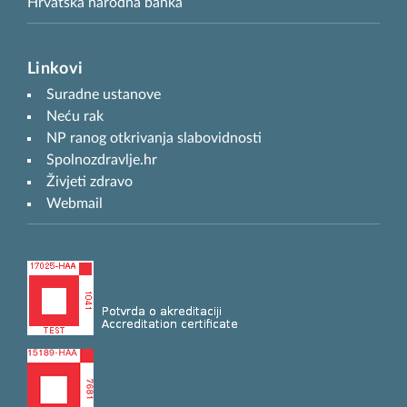
Hrvatska narodna banka
Linkovi
Suradne ustanove
Neću rak
NP ranog otkrivanja slabovidnosti
Spolnozdravlje.hr
Živjeti zdravo
Webmail