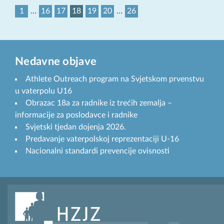
1
…
16
17
18
19
20
…
26
Nedavne objave
Athlete Outreach program na Svjetskom prvenstvu
u vaterpolu U16
Obrazac 18a za radnike iz trećih zemalja –
informacije za poslodavce i radnike
Svjetski tjedan dojenja 2026.
Predavanje vaterpolskoj reprezentaciji U-16
Nacionalni standardi prevencije ovisnosti