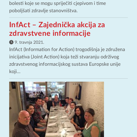
bolesti koje se mogu spriječiti cjepivom i time
poboljšati zdravlje stanovništva.
InfAct – Zajednička akcija za
zdravstvene informacije
9. travnja 2021.
InfAct (Information for Action) trogodišnja je združena
inicijativa (Joint Action) koja teži stvaranju održivog
zdravstvenog informacijskog sustava Europske unije
koji...