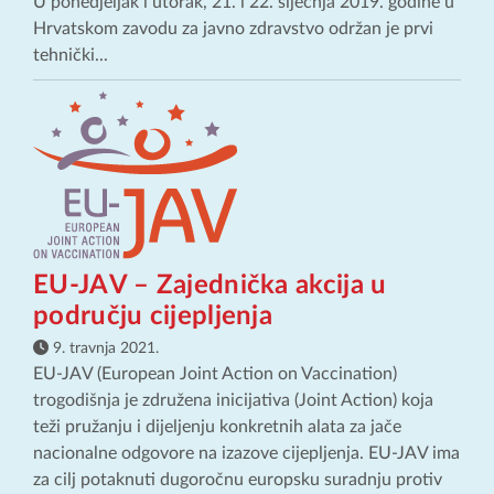
U ponedjeljak i utorak, 21. i 22. siječnja 2019. godine u
Hrvatskom zavodu za javno zdravstvo održan je prvi
tehnički...
EU-JAV – Zajednička akcija u
području cijepljenja
9. travnja 2021.
EU-JAV (European Joint Action on Vaccination)
trogodišnja je združena inicijativa (Joint Action) koja
teži pružanju i dijeljenju konkretnih alata za jače
nacionalne odgovore na izazove cijepljenja. EU-JAV ima
za cilj potaknuti dugoročnu europsku suradnju protiv