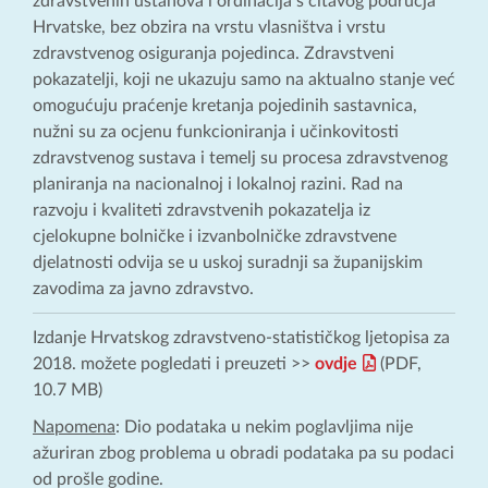
zdravstvenih ustanova i ordinacija s čitavog područja
Hrvatske, bez obzira na vrstu vlasništva i vrstu
zdravstvenog osiguranja pojedinca. Zdravstveni
pokazatelji, koji ne ukazuju samo na aktualno stanje već
omogućuju praćenje kretanja pojedinih sastavnica,
nužni su za ocjenu funkcioniranja i učinkovitosti
zdravstvenog sustava i temelj su procesa zdravstvenog
planiranja na nacionalnoj i lokalnoj razini. Rad na
razvoju i kvaliteti zdravstvenih pokazatelja iz
cjelokupne bolničke i izvanbolničke zdravstvene
djelatnosti odvija se u uskoj suradnji sa županijskim
zavodima za javno zdravstvo.
Izdanje Hrvatskog zdravstveno-statističkog ljetopisa za
2018. možete pogledati i preuzeti >>
ovdje
(PDF,
10.7 MB)
Napomena
: Dio podataka u nekim poglavljima nije
ažuriran zbog problema u obradi podataka pa su podaci
od prošle godine.