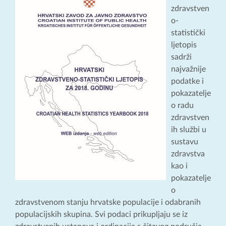
zdravstven
o-
statistički
ljetopis
sadrži
najvažnije
podatke i
pokazatelje
o radu
zdravstven
ih službi u
sustavu
zdravstva
kao i
pokazatelje
o
zdravstvenom stanju hrvatske populacije i odabranih
populacijskih skupina. Svi podaci prikupljaju se iz