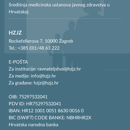
Središnja medicinska ustanova javnog zdravstva u
Hrvatskoj
HZJZ
Rockefellerova 7, 10000 Zagreb
Tel.: +385 (0)1/48 63 222
E-POŠTA
Za institucije: ravnateljstvo@hzjz.hr
Za medije: info@hzjz.hr
Za građane: hzjz@hzjz.hr
OIB: 75297532041
PDV ID: HR75297532041
IBAN: HR12 1001 0051 8630 0016 0
BIC (SWIFT) CODE BANKE: NBHRHR2X
Hrvatska narodna banka