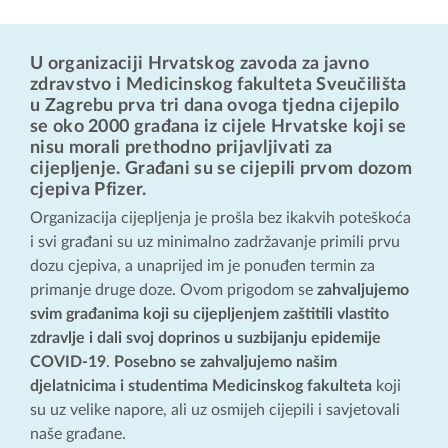
U organizaciji Hrvatskog zavoda za javno
zdravstvo i Medicinskog fakulteta Sveučilišta
u Zagrebu prva tri dana ovoga tjedna cijepilo
se oko 2000 građana iz cijele Hrvatske koji se
nisu morali prethodno prijavljivati za
cijepljenje. Građani su se cijepili prvom dozom
cjepiva Pfizer.
Organizacija cijepljenja je prošla bez ikakvih poteškoća
i svi građani su uz minimalno zadržavanje primili prvu
dozu cjepiva, a unaprijed im je ponuđen termin za
primanje druge doze. Ovom prigodom se
zahvaljujemo
svim građanima koji su cijepljenjem zaštitili vlastito
zdravlje i dali svoj doprinos u suzbijanju epidemije
COVID-19
.
Posebno se zahvaljujemo našim
djelatnicima i studentima Medicinskog fakulteta
koji
su uz velike napore, ali uz osmijeh cijepili i savjetovali
naše građane.