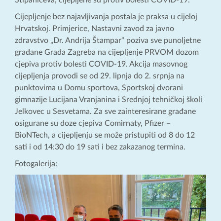
Stipaničeva, cijepljene su protiv bolesti COVID-19.
Cijepljenje bez najavljivanja postala je praksa u cijeloj
Hrvatskoj. Primjerice, Nastavni zavod za javno
zdravstvo „Dr. Andrija Štampar“ poziva sve punoljetne
građane Grada Zagreba na cijepljenje PRVOM dozom
cjepiva protiv bolesti COVID-19. Akcija masovnog
cijepljenja provodi se od 29. lipnja do 2. srpnja na
punktovima u Domu sportova, Sportskoj dvorani
gimnazije Lucijana Vranjanina i Srednjoj tehničkoj školi
Jelkovec u Sesvetama. Za sve zainteresirane građane
osigurane su doze cjepiva Comirnaty, Pfizer –
BioNTech, a cijepljenju se može pristupiti od 8 do 12
sati i od 14:30 do 19 sati i bez zakazanog termina.
Fotogalerija: