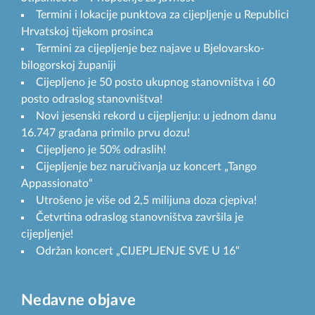
Termini i lokacije punktova za cijepljenje u Republici
Hrvatskoj tijekom prosinca
Termini za cijepljenje bez najave u Bjelovarsko-
bilogorskoj županiji
Cijepljeno je 50 posto ukupnog stanovništva i 60
posto odraslog stanovništva!
Novi jesenski rekord u cijepljenju: u jednom danu
16.747 građana primilo prvu dozu!
Cijepljeno je 50% odraslih!
Cijepljenje bez naručivanja uz koncert „Tango
Appassionato“
Utrošeno je više od 2,5 milijuna doza cjepiva!
Četvrtina odraslog stanovništva završila je
cijepljenje!
Održan koncert „CIJEPLJENJE SVE U 16“
Nedavne objave