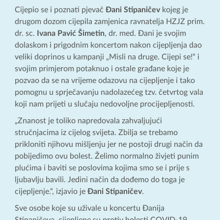
Cijepio se i poznati pjevač
Đani Stipaničev
kojeg je
drugom dozom cijepila zamjenica ravnatelja HZJZ prim.
dr. sc.
Ivana Pavić Šimetin
, dr. med. Đani je svojim
dolaskom i prigodnim koncertom nakon cijepljenja dao
veliki doprinos u kampanji „Misli na druge. Cijepi se!“ i
svojim primjerom potaknuo i ostale građane koje je
pozvao da se na vrijeme odazovu na cijepljenje i tako
pomognu u sprječavanju nadolazećeg tzv. četvrtog vala
koji nam prijeti u slučaju nedovoljne procijepljenosti.
„Znanost je toliko napredovala zahvaljujući
stručnjacima iz cijelog svijeta. Zbilja se trebamo
prikloniti njihovu mišljenju jer ne postoji drugi način da
pobijedimo ovu bolest. Želimo normalno živjeti punim
plućima i baviti se poslovima kojima smo se i prije s
ljubavlju bavili. Jedini način da dođemo do toga je
cijepljenje.“, izjavio je
Đani Stipaničev
.
Sve osobe koje su uživale u koncertu Đanija