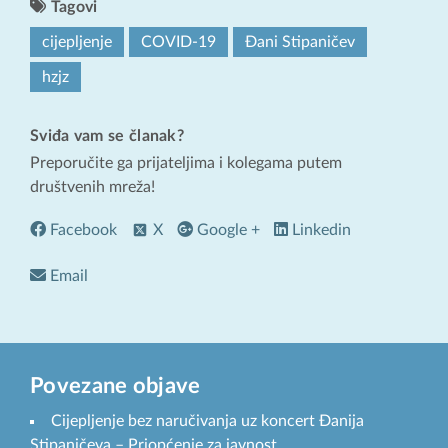
Tagovi
cijepljenje
COVID-19
Đani Stipaničev
hzjz
Sviđa vam se članak?
Preporučite ga prijateljima i kolegama putem
društvenih mreža!
Facebook
X
Google +
Linkedin
Email
Povezane objave
Cijepljenje bez naručivanja uz koncert Đanija
Stipaničeva – Priopćenje za javnost