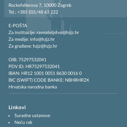
Rockefellerova 7, 10000 Zagreb
Tel.: +385 (0)1/48 63 222
E-POŠTA
Za institucije: ravnateljstvo@hzjz.hr
Za medije: info@hzjz.hr
Za građane: hzjz@hzjz.hr
OIB: 75297532041
PDV ID: HR75297532041
IBAN: HR12 1001 0051 8630 0016 0
BIC (SWIFT) CODE BANKE: NBHRHR2X
Hrvatska narodna banka
Linkovi
Suradne ustanove
Neću rak