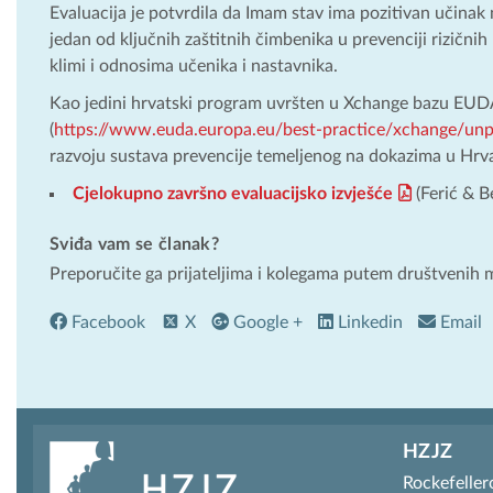
Evaluacija je potvrdila da Imam stav ima pozitivan učinak 
jedan od ključnih zaštitnih čimbenika u prevenciji rizični
klimi i odnosima učenika i nastavnika.
Kao jedini hrvatski program uvršten u Xchange bazu EUD
(
https://www.euda.europa.eu/best-practice/xchange/un
razvoju sustava prevencije temeljenog na dokazima u Hrva
Cjelokupno završno evaluacijsko izvješće
(Ferić & B
Sviđa vam se članak?
Preporučite ga prijateljima i kolegama putem društvenih 
Facebook
X
Google +
Linkedin
Email
HZJZ
Rockefeller