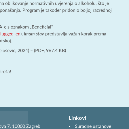
na oblikovanje normativnih uvjerenja o alkoholu, što je
h ponašanja. Program je također pridonio boljoj razrednoj
A-e s oznakom „Beneficial“
plugged_en
),
Imam stav
predstavlja važan korak prema
tskoj.
elošević, 2024) –
(PDF, 967.4 KB)
mreža!
Linkovi
ova 7, 10000 Zagreb
Suradne ustanove