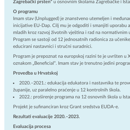
Zagrebački prsten“
u osnovnim školama Zagrebačke i Ista
O programu
Imam stav (Unplugged) je znanstveno utemeljen i međunar
inicijative EU-Dap. Cilj mu je odgoditi i smanjiti uporabu 
mladih kroz razvoj životnih vještina i rad na normativnim 
Program se sastoji od 12 jednosatnih radionica za učenike 
educirani nastavnici i stručni suradnici.
Program je prepoznat na europskoj razini te je uvršten u 
oznakom „Beneficial“. Imam stav je trenutno jedini program
Provedba u Hrvatskoj
2020.–2021.: edukacija edukatora i nastavnika te pro
županije, uz paralelno praćenje u 12 kontrolnih škola.
2022.: proširenje programa na 12 osnovnih škola u Istar
Projekt je sufinanciran kroz Grant sredstva EUDA-e.
Rezultati evaluacije 2020.–2023.
Evaluacija procesa