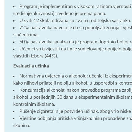
Program je implementiran s visokom razinom vjernosti – 
središnje aktivnosti) izvedeno je prema planu.
U svih 12 škola održana su sva tri roditeljska sastanka.
72 % nastavnika navelo je da su poboljšali znanja i vješ
s učenicima.
60 % nastavnika smatra da je program doprinio boljoj r
Učenici su izvijestili da im je sudjelovanje donijelo bol
vlastitih izbora (44 %).
Evaluacija učinka
Normativna uvjerenja o alkoholu: učenici iz eksperimen
kako njihovi prijatelji ne piju alkohol, u usporedbi s kont
Konzumacija alkohola: nakon provedbe programa zabilje
alkohol u posljednjih 30 dana u eksperimentalnim školama;
kontrolnim školama.
Pušenje cigareta: nije potvrđen učinak, zbog vrlo niske
Vještine odbijanja pritiska vršnjaka: nisu pronađene zn
skupina.