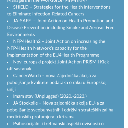
Managers in the Workforce (MH4HRM)
SHIELD – Strategies for the Health Interventions
to Eliminate Infection-Related Cancers
JA-SAFE – Joint Action on Health Promotion and
Disease Prevention including Smoke and Aerosol Free
Environments
NFP4Health2 – Joint Action on increasing the
NFP4Health Network’s capacity for the
implementation of the EU4Health Programme
Novi europski projekt Joint Action PRISM i Kick-
off sastanak
CancerWatch – nova Zajednička akcija za
poboljšanje kvalitete podataka o raku u Europskoj
uniji
Imam stav (Unplugged) (2020.-2023.)
JA Stockpile – Nova zajednička akcija EU-a za
poboljšanje sveobuhvatnih i održivih strateških zaliha
medicinskih protumjera u krizama
Psihosocijalni i tretmanski aspekti ovisnosti o