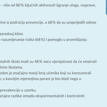
više od 80 % ključnih aktivnosti (igranje uloga, rasprave,
tine iz područja prevencije, a 68 % da su unaprijedili odnos
azrednoj klimi.
je razumijevanje rizika (68 %) i pomoglo u promišljanju
talnih škola imali su 48 % veću vjerojatnost da će smatrati
rolnim školama.
žen je značajno manji broj učenika koji su konzumirali
 u kasnijim mjerenjima porast je bio blaži nego u
 prevalencije u uzorku.
ačajne razlike između eksperimentalnih i kontrolnih