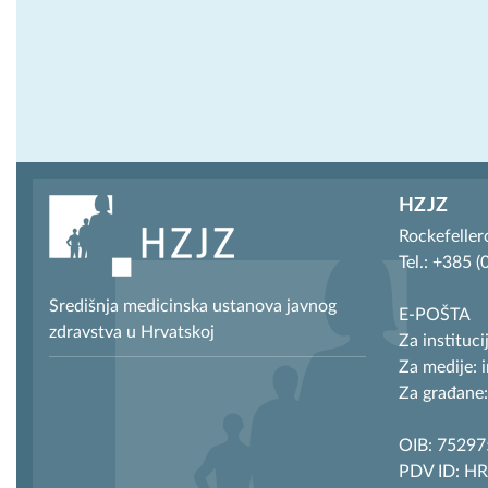
HZJZ
Rockefeller
Tel.: +385 
Središnja medicinska ustanova javnog
E-POŠTA
zdravstva u Hrvatskoj
Za instituci
Za medije: 
Za građane:
OIB: 7529
PDV ID: H