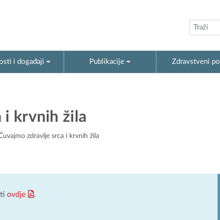
sti i događaji
Publikacije
Zdravstveni po
i krvnih žila
uvajmo zdravlje srca i krvnih žila
ati
ovdje
.