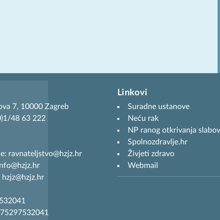
Linkovi
ova 7, 10000 Zagreb
Suradne ustanove
(0)1/48 63 222
Neću rak
NP ranog otkrivanja slabov
Spolnozdravlje.hr
je: ravnateljstvo@hzjz.hr
Živjeti zdravo
info@hzjz.hr
Webmail
 hzjz@hzjz.hr
7532041
R75297532041