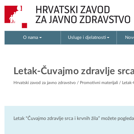
O nama
Usluge i djelatnosti
Novo
Letak-Čuvajmo zdravlje srca 
Hrvatski zavod za javno zdravstvo
/
Promotivni materijali
/ Letak-Č
Letak “Čuvajmo zdravlje srca i krvnih žila” možete pogled