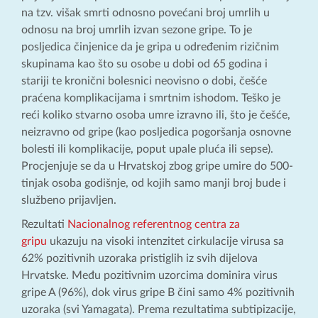
na tzv. višak smrti odnosno povećani broj umrlih u
odnosu na broj umrlih izvan sezone gripe. To je
posljedica činjenice da je gripa u određenim rizičnim
skupinama kao što su osobe u dobi od 65 godina i
stariji te kronični bolesnici neovisno o dobi, češće
praćena komplikacijama i smrtnim ishodom. Teško je
reći koliko stvarno osoba umre izravno ili, što je češće,
neizravno od gripe (kao posljedica pogoršanja osnovne
bolesti ili komplikacije, poput upale pluća ili sepse).
Procjenjuje se da u Hrvatskoj zbog gripe umire do 500-
tinjak osoba godišnje, od kojih samo manji broj bude i
službeno prijavljen.
Rezultati
Nacionalnog referentnog centra za
gripu
ukazuju na visoki intenzitet cirkulacije virusa sa
62% pozitivnih uzoraka pristiglih iz svih dijelova
Hrvatske. Među pozitivnim uzorcima dominira virus
gripe A (96%), dok virus gripe B čini samo 4% pozitivnih
uzoraka (svi Yamagata). Prema rezultatima subtipizacije,