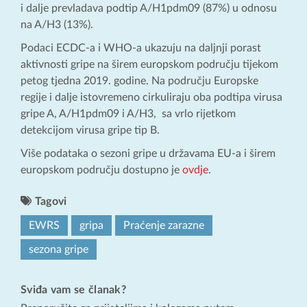
i dalje prevladava podtip A/H1pdm09 (87%) u odnosu
na A/H3 (13%).
Podaci ECDC-a i WHO-a ukazuju na daljnji porast
aktivnosti gripe na širem europskom području tijekom
petog tjedna 2019. godine. Na području Europske
regije i dalje istovremeno cirkuliraju oba podtipa virusa
gripe A, A/H1pdm09 i A/H3, sa vrlo rijetkom
detekcijom virusa gripe tip B.
Više podataka o sezoni gripe u državama EU-a i širem
europskom području dostupno je
ovdje
.
Tagovi
EWRS
gripa
Praćenje zarazne
sezona gripe
Sviđa vam se članak?