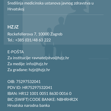
Središnja medicinska ustanova javnog zdravstva u
Hrvatskoj
HZJZ
Rockefellerova 7, 10000 Zagreb
Tel.: +385 (0)1/48 63 222
E-POŠTA
Za institucije: ravnateljstvo@hzjz.hr
Za medije: info@hzjz.hr
Za građane: hzjz@hzjz.hr
OIB: 75297532041
PDV ID: HR75297532041
IBAN: HR12 1001 0051 8630 0016 0
BIC (SWIFT) CODE BANKE: NBHRHR2X
Hrvatska narodna banka