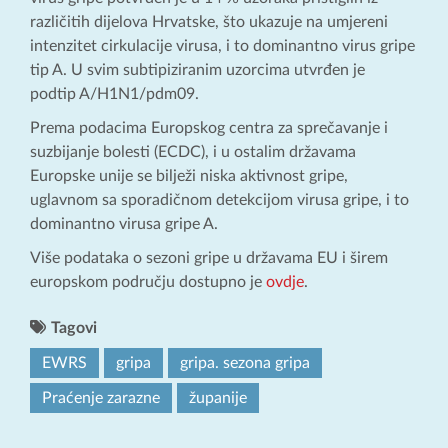
različitih dijelova Hrvatske, što ukazuje na umjereni
intenzitet cirkulacije virusa, i to dominantno virus gripe
tip A. U svim subtipiziranim uzorcima utvrđen je
podtip A/H1N1/pdm09.
Prema podacima Europskog centra za sprečavanje i
suzbijanje bolesti (ECDC), i u ostalim državama
Europske unije se bilježi niska aktivnost gripe,
uglavnom sa sporadičnom detekcijom virusa gripe, i to
dominantno virusa gripe A.
Više podataka o sezoni gripe u državama EU i širem
europskom području dostupno je
ovdje
.
Tagovi
EWRS
gripa
gripa. sezona gripa
Praćenje zarazne
županije