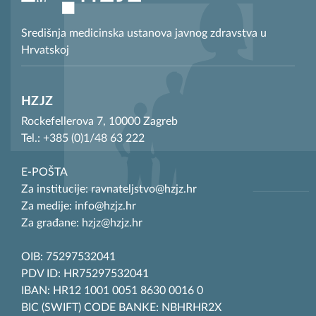
Središnja medicinska ustanova javnog zdravstva u
Hrvatskoj
HZJZ
Rockefellerova 7, 10000 Zagreb
Tel.: +385 (0)1/48 63 222
E-POŠTA
Za institucije: ravnateljstvo@hzjz.hr
Za medije: info@hzjz.hr
Za građane: hzjz@hzjz.hr
OIB: 75297532041
PDV ID: HR75297532041
IBAN: HR12 1001 0051 8630 0016 0
BIC (SWIFT) CODE BANKE: NBHRHR2X