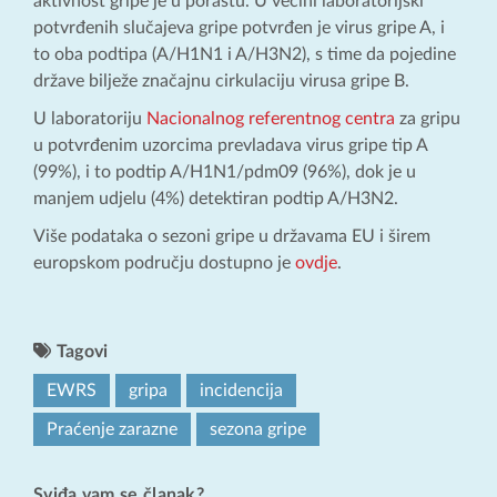
aktivnost gripe je u porastu. U većini laboratorijski
potvrđenih slučajeva gripe potvrđen je virus gripe A, i
to oba podtipa (A/H1N1 i A/H3N2), s time da pojedine
države bilježe značajnu cirkulaciju virusa gripe B.
U laboratoriju
Nacionalnog referentnog centra
za gripu
u potvrđenim uzorcima prevladava virus gripe tip A
(99%), i to podtip A/H1N1/pdm09 (96%), dok je u
manjem udjelu (4%) detektiran podtip A/H3N2.
Više podataka o sezoni gripe u državama EU i širem
europskom području dostupno je
ovdje
.
Tagovi
EWRS
gripa
incidencija
Praćenje zarazne
sezona gripe
Sviđa vam se članak?