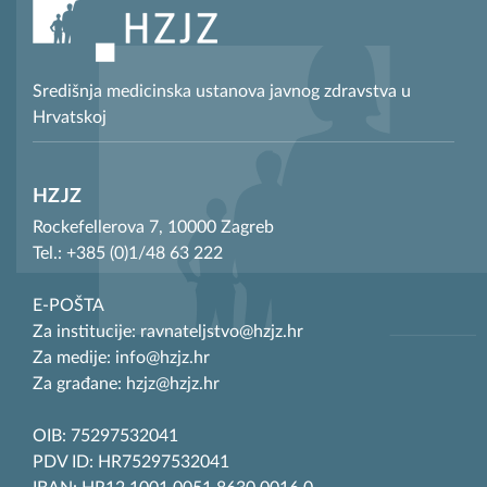
Središnja medicinska ustanova javnog zdravstva u
Hrvatskoj
HZJZ
Rockefellerova 7, 10000 Zagreb
Tel.: +385 (0)1/48 63 222
E-POŠTA
Za institucije: ravnateljstvo@hzjz.hr
Za medije: info@hzjz.hr
Za građane: hzjz@hzjz.hr
OIB: 75297532041
PDV ID: HR75297532041