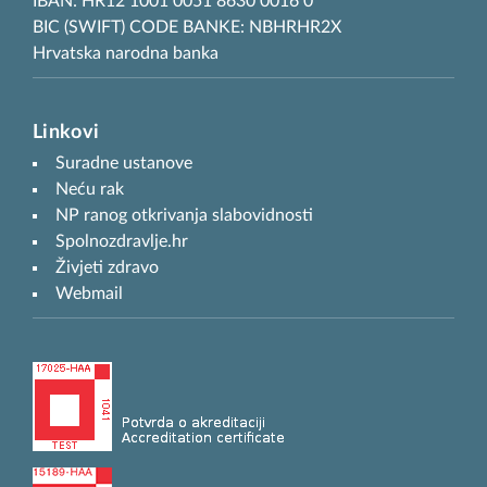
IBAN: HR12 1001 0051 8630 0016 0
BIC (SWIFT) CODE BANKE: NBHRHR2X
Hrvatska narodna banka
Linkovi
Suradne ustanove
Neću rak
NP ranog otkrivanja slabovidnosti
Spolnozdravlje.hr
Živjeti zdravo
Webmail