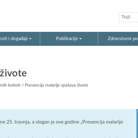
sti i događaji
Publikacije
Zdravstveni po
 živote
znih bolesti
/ Prevencija malarije spašava živote
ne 25. travnja, a slogan je ove godine „Prevencija malarije