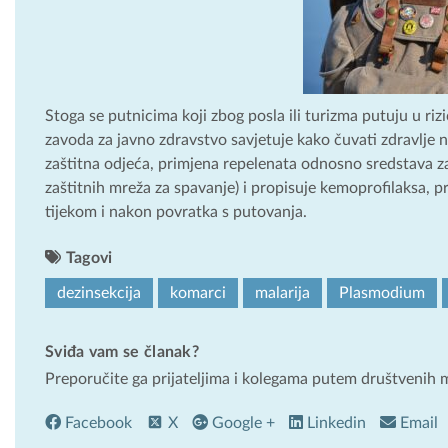
Stoga se putnicima koji zbog posla ili turizma putuju u 
zavoda za javno zdravstvo savjetuje kako čuvati zdravlje n
zaštitna odjeća, primjena repelenata odnosno sredstava za
zaštitnih mreža za spavanje) i propisuje kemoprofilaksa, pr
tijekom i nakon povratka s putovanja.
Tagovi
dezinsekcija
komarci
malarija
Plasmodium
Sviđa vam se članak?
Preporučite ga prijateljima i kolegama putem društvenih 
Facebook
X
Google +
Linkedin
Email