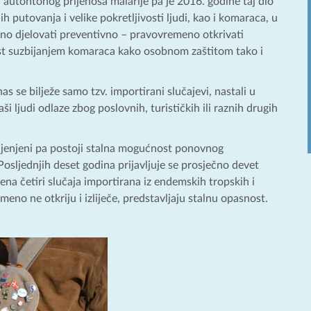
 autohtonog prijenosa malarije pa je 2016. godine taj dio
 putovanja i velike pokretljivosti ljudi, kao i komaraca, u
ažno djelovati preventivno – pravovremeno otkrivati
 bolest suzbijanjem komaraca kako osobnom zaštitom tako i
as se bilježe samo tzv. importirani slučajevi, nastali u
 ljudi odlaze zbog poslovnih, turističkih ili raznih drugih
ijenjeni pa postoji stalna mogućnost ponovnog
osljednjih deset godina prijavljuje se prosječno devet
jena četiri slučaja importirana iz endemskih tropskih i
meno ne otkriju i izliječe, predstavljaju stalnu opasnost.