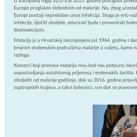
U Europskoj regiji SZO-a je 2015. godine postignut prekid
Europe proglašen slobodnim od malarije. No, zbog učestalih
Europi postoji neprekidan unos infekcija. Stoga je vrlo v
infekcije, liječiti oboljele, educirati ljude i prevenirati
dezinsekcijom.
Malarija je u Hrvatskoj iskorijenjena još 1964. godine i dan
brojnim endemskim područjima malarije u svijetu, kamo naši
razloga.
Komarci koji prenose malariju nisu kod nas potpuno iskor
uspostavljanja autohtonog prijenosa i endemskih žarišta. P
oboljelih od malarije godišnje, dok su 2016. godine prijavl
suptropskih krajeva, a takvi bolesnici, sve dok se pravovre