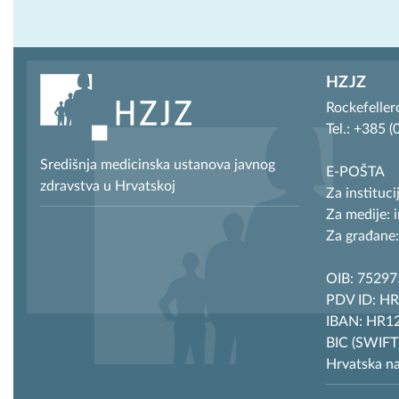
HZJZ
Rockefeller
Tel.: +385 
Središnja medicinska ustanova javnog
E-POŠTA
zdravstva u Hrvatskoj
Za instituci
Za medije: 
Za građane:
OIB: 7529
PDV ID: H
IBAN: HR12
BIC (SWIF
Hrvatska n