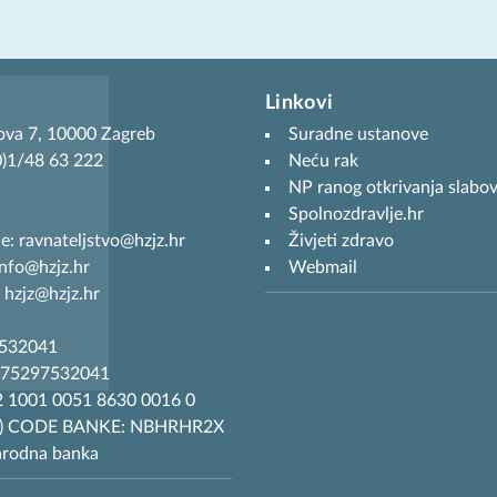
Linkovi
ova 7, 10000 Zagreb
Suradne ustanove
(0)1/48 63 222
Neću rak
NP ranog otkrivanja slabov
Spolnozdravlje.hr
je: ravnateljstvo@hzjz.hr
Živjeti zdravo
info@hzjz.hr
Webmail
 hzjz@hzjz.hr
7532041
R75297532041
 1001 0051 8630 0016 0
T) CODE BANKE: NBHRHR2X
arodna banka