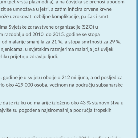
dium (pet vrsta plazmodija), a na čovjeka se prenosi ubodom
it se umnožava u jetri, a zatim inficira crvene krvne
može uzrokovati ozbiljne komplikacije, pa čak i smrt.
ma Svjetske zdravstvene organizacije (SZO) u
m razdoblju od 2010. do 2015. godine se stopa
 od malarije smanjila za 21 %, a stopa smrtnosti za 29 %.
njenicama, u svjetskim razmjerima malarija još uvijek
liku prijetnju zdravlju ljudi.
 godine je u svijetu oboljelo 212 milijuna, a od posljedica
mrlo oko 429 000 osoba, većinom na području subsaharske
e da je riziku od malarije izloženo oko 43 % stanovništva u
najviše su pogođena najsiromašnija područja tropskih