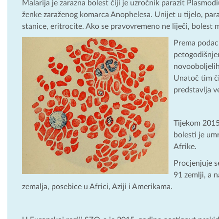
Malarija je zarazna bolest čiji je uzročnik parazit Plasmo
ženke zaraženog komarca Anophelesa. Unijet u tijelo, paraz
stanice, eritrocite. Ako se pravovremeno ne liječi, bolest 
Prema podaci
petogodišnje
novooboljelih
Unatoč tim či
predstavlja ve
Tijekom 2015.
bolesti je u
Afrike.
Procjenjuje s
91 zemlji, a 
zemalja, posebice u Africi, Aziji i Amerikama.