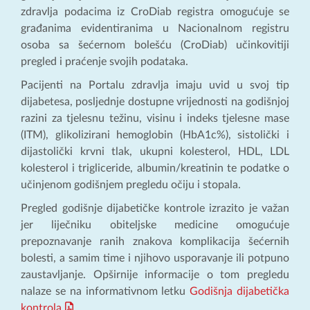
zdravlja podacima iz CroDiab registra omogućuje se
građanima evidentiranima u Nacionalnom registru
osoba sa šećernom bolešću (CroDiab) učinkovitiji
pregled i praćenje svojih podataka.
Pacijenti na Portalu zdravlja imaju uvid u svoj tip
dijabetesa, posljednje dostupne vrijednosti na godišnjoj
razini za tjelesnu težinu, visinu i indeks tjelesne mase
(ITM), glikolizirani hemoglobin (HbA1c%), sistolički i
dijastolički krvni tlak, ukupni kolesterol, HDL, LDL
kolesterol i trigliceride, albumin/kreatinin te podatke o
učinjenom godišnjem pregledu očiju i stopala.
Pregled godišnje dijabetičke kontrole izrazito je važan
jer liječniku obiteljske medicine omogućuje
prepoznavanje ranih znakova komplikacija šećernih
bolesti, a samim time i njihovo usporavanje ili potpuno
zaustavljanje. Opširnije informacije o tom pregledu
nalaze se na informativnom letku
Godišnja dijabetička
kontrola
.