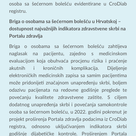
osoba sa šećernom bolešću evidentirane u CroDiab
registru.
Briga o osobama sa šećernom bolešću u Hrvatskoj –
dostupnost najvažnijih indikatora zdravstvene skrbi na
Portalu zdravlja
Briga o osobama sa šećernom bolešću zahtijeva
naglasak na pacijentu, zajedno s medicinskom
evaluacijom koja obuhvaća procjenu rizika i praćenje
akutnih i kroničnih komplikacija. Dijeljenje
elektroničkih medicinskih zapisa sa samim pacijentima
može pridonijeti značajnom unapređenju skrbi, boljem
odazivu pacijenata na redovne godišnje preglede te
povećanju kvalitete zdravstvene zaštite. S ciljem
dodatnog unapređenja skrbi i povećanja samokontrole
osoba sa šećernom bolešću, u 2022. godini pokrenut je
projekt proširenja Portala zdravlja podacima iz CroDiab
registra, odnosno uključivanjem indikatora skrbi
godišnje dijabetičke kontrole. Proširenjem Portala