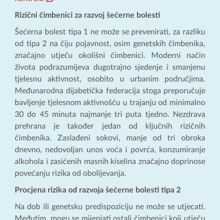
Rizični čimbenici za razvoj šećerne bolesti
Šećerna bolest tipa 1 ne može se prevenirati, za razliku
od tipa 2 na čiju pojavnost, osim genetskih čimbenika,
značajno utječu okolišni čimbenici. Moderni način
života podrazumijeva dugotrajno sjedenje i smanjenu
tjelesnu aktivnost, osobito u urbanim područjima.
Međunarodna dijabetička federacija stoga preporučuje
bavljenje tjelesnom aktivnošću u trajanju od minimalno
30 do 45 minuta najmanje tri puta tjedno. Nezdrava
prehrana je također jedan od ključnih rizičnih
čimbenika. Zaslađeni sokovi, manje od tri obroka
dnevno, nedovoljan unos voća i povrća, konzumiranje
alkohola i zasićenih masnih kiselina značajno doprinose
povećanju rizika od obolijevanja.
Procjena rizika od razvoja šećerne bolesti tipa 2
Na dob ili genetsku predispoziciju ne može se utjecati.
Međutim, mogu se mijenjati ostali čimbenici koji utječu