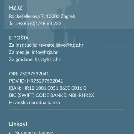
HZJZ
Rockefellerova 7, 10000 Zagreb
Tel.: +385 (0)1/48 63 222
E-POŠTA
Za institucije: ravnateljstvo@hzjz.hr
Za medije: info@hzjz.hr
Za građane: hzjz@hzjz.hr
OIB: 75297532041
PDV ID: HR75297532041
IBAN: HR12 1001 0051 8630 0016 0
BIC (SWIFT) CODE BANKE: NBHRHR2X
Hrvatska narodna banka
Linkovi
Suradne ustanove