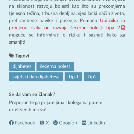
na sklonost razvoju bolesti kao što su prekomjerna
tjelesna težina, trbušna debljina, sjedilački način života,
prehrambene navike i pušenje. Pomoću
Upitnika za
procjenu rizika od razvoja šećerne bolesti tipa 2
moguće se informirati o riziku i saznati kako ga
smanjiti.
Tagovi
dijabetes
šećerna bolest
svjetski dan dijabetesa
Tip 1
Tip2
Sviđa vam se članak?
Preporučite ga prijateljima i kolegama putem
društvenih mreža!
Facebook
X
Google +
Linkedin