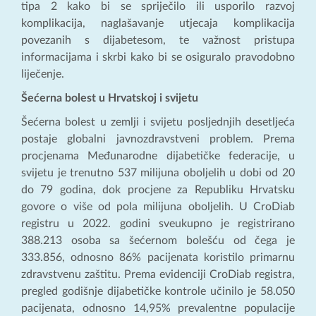
tipa 2 kako bi se spriječilo ili usporilo razvoj
komplikacija, naglašavanje utjecaja komplikacija
povezanih s dijabetesom, te važnost pristupa
informacijama i skrbi kako bi se osiguralo pravodobno
liječenje.
Šećerna bolest u Hrvatskoj i svijetu
Šećerna bolest u zemlji i svijetu posljednjih desetljeća
postaje globalni javnozdravstveni problem. Prema
procjenama Međunarodne dijabetičke federacije, u
svijetu je trenutno 537 milijuna oboljelih u dobi od 20
do 79 godina, dok procjene za Republiku Hrvatsku
govore o više od pola milijuna oboljelih. U CroDiab
registru u 2022. godini sveukupno je registrirano
388.213 osoba sa šećernom bolešću od čega je
333.856, odnosno 86% pacijenata koristilo primarnu
zdravstvenu zaštitu. Prema evidenciji CroDiab registra,
pregled godišnje dijabetičke kontrole učinilo je 58.050
pacijenata, odnosno 14,95% prevalentne populacije