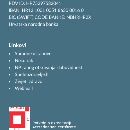
PDV ID: HR75297532041
IBAN: HR12 1001 0051 8630 0016 0
BIC (SWIFT) CODE BANKE: NBHRHR2X
Hrvatska narodna banka
Linkovi
Suradne ustanove
Neću rak
NP ranog otkrivanja slabovidnosti
Spolnozdravlje.hr
Živjeti zdravo
Webmail