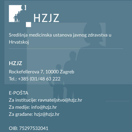
Središnja medicinska ustanova javnog zdravstva u
Hrvatskoj
HZJZ
Rockefellerova 7, 10000 Zagreb
Tel.: +385 (0)1/48 63 222
E-POŠTA
Za institucije: ravnateljstvo@hzjz.hr
Za medije: info@hzjz.hr
Za građane: hzjz@hzjz.hr
OIB: 75297532041