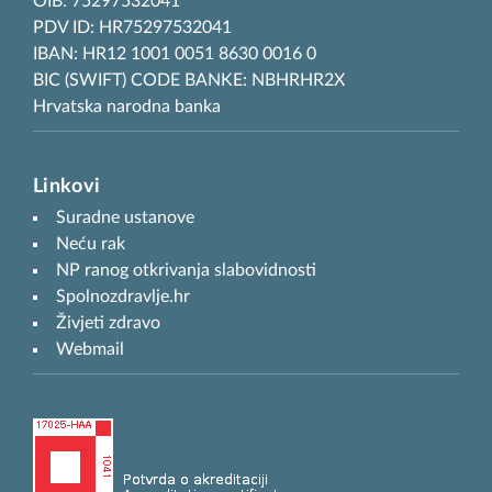
OIB: 75297532041
PDV ID: HR75297532041
IBAN: HR12 1001 0051 8630 0016 0
BIC (SWIFT) CODE BANKE: NBHRHR2X
Hrvatska narodna banka
Linkovi
Suradne ustanove
Neću rak
NP ranog otkrivanja slabovidnosti
Spolnozdravlje.hr
Živjeti zdravo
Webmail