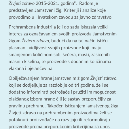
Živjeti zdravo
2015-2021. godina“. Radom je
predstavljen Jamstveni žig, Kriteriji i analize koje
provodimo u Hrvatskom zavodu za javno zdravstvo.
Prehrambena industrija je i do sada iskazala veliki
interes za označavanjem svojih proizvoda Jamstvenim
žigom
Živjeto zdravo
, budući da na taj način ističu
plasman i vidljivost svojih proizvode koji imaju
smanjenom količinom soli, šećera, masti, zasićenih
masnih kiselina, te proizvode s dodanim količinama
vlakana i bjelančevina.
Obilježavanjem hrane jamstvenim žigom
Živjeti zdravo
,
koji se dodjeljuje za razdoblje od tri godine, želi se
dodatno informirati potrošače i pružiti im mogućnost
olakšanog izbora hrane čiji je sastav preporučljiv za
pravilnu prehranu. Također, isticanjem jamstvenog žiga
Živjeti zdravo na prehrambenim proizvodima želi se
potaknuti proizvođače da razvijaju ili reformuliraju
proizvode prema preporučenim kriterijima za unos