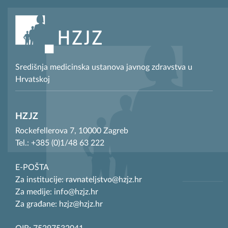
Središnja medicinska ustanova javnog zdravstva u
Hrvatskoj
HZJZ
Rockefellerova 7, 10000 Zagreb
Tel.: +385 (0)1/48 63 222
E-POŠTA
Za institucije: ravnateljstvo@hzjz.hr
Za medije: info@hzjz.hr
Za građane: hzjz@hzjz.hr