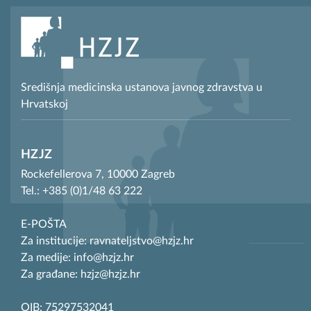
Središnja medicinska ustanova javnog zdravstva u
Hrvatskoj
HZJZ
Rockefellerova 7, 10000 Zagreb
Tel.: +385 (0)1/48 63 222
E-POŠTA
Za institucije: ravnateljstvo@hzjz.hr
Za medije: info@hzjz.hr
Za građane: hzjz@hzjz.hr
OIB: 75297532041