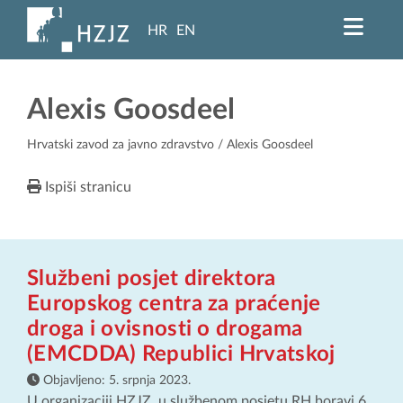
HR
EN
Alexis Goosdeel
Hrvatski zavod za javno zdravstvo
/ Alexis Goosdeel
Ispiši stranicu
Službeni posjet direktora
Europskog centra za praćenje
droga i ovisnosti o drogama
(EMCDDA) Republici Hrvatskoj
Objavljeno:
5. srpnja 2023.
U organizaciji HZJZ, u službenom posjetu RH boravi 6.