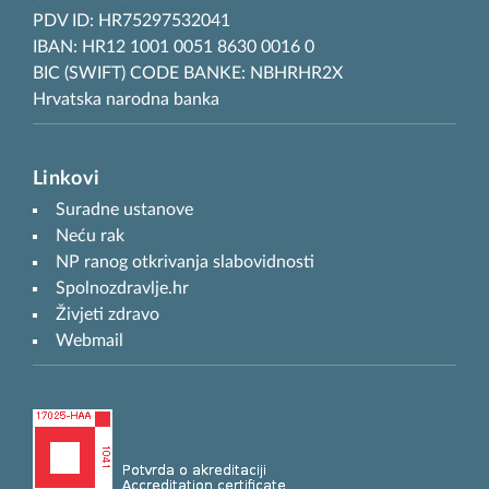
PDV ID: HR75297532041
IBAN: HR12 1001 0051 8630 0016 0
BIC (SWIFT) CODE BANKE: NBHRHR2X
Hrvatska narodna banka
Linkovi
Suradne ustanove
Neću rak
NP ranog otkrivanja slabovidnosti
Spolnozdravlje.hr
Živjeti zdravo
Webmail