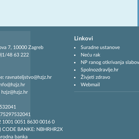
Linkovi
ova 7, 10000 Zagreb
Suradne ustanove
(0)1/48 63 222
Neću rak
NP ranog otkrivanja slabov
Spolnozdravlje.hr
je: ravnateljstvo@hzjz.hr
Živjeti zdravo
info@hzjz.hr
Webmail
 hzjz@hzjz.hr
7532041
R75297532041
 1001 0051 8630 0016 0
T) CODE BANKE: NBHRHR2X
arodna banka