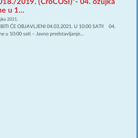
018./2019. (CroCOSI)“- 04. ožujka
e u 1...
ujka 2021.
BITI ĆE OBJAVLJENI 04.03.2021. U 10:00 SATI! 04.
e u 10:00 sati – Javno predstavljanje...