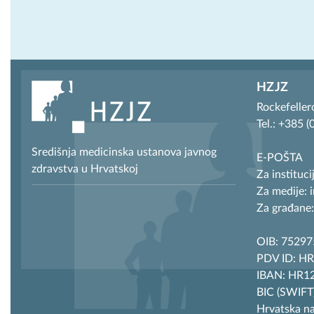
HZJZ
Rockefeller
Tel.: +385 
Središnja medicinska ustanova javnog
E-POŠTA
zdravstva u Hrvatskoj
Za instituci
Za medije: 
Za građane:
OIB: 7529
PDV ID: H
IBAN: HR12
BIC (SWIF
Hrvatska n