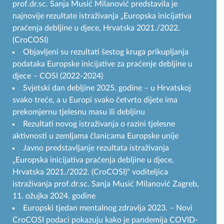
prof.dr.sc. Sanja Musić Milanović predstavila je
najnovije rezultate istraživanja „Europska inicijativa
praćenja debljine u djece, Hrvatska 2021./2022.
(CroCOSI)
Objavljeni su rezultati šestog kruga prikupljanja
podataka Europske inicijative za praćenje debljine u
djece – COSI (2022-2024)
Svjetski dan debljine 2025. godine – u Hrvatskoj
svako treće, a u Europi svako četvrto dijete ima
prekomjernu tjelesnu masu ili debljinu
Rezultati novog istraživanja o razini tjelesne
aktivnosti u zemljama članicama Europske unije
Javno predstavljanje rezultata istraživanja
„Europska inicijativa praćenja debljine u djece,
Hrvatska 2021./2022. (CroCOSI)“ voditeljica
istraživanja prof.dr.sc. Sanja Musić Milanović Zagreb,
11. ožujka 2024. godine
Europski tjedan mentalnog zdravlja 2023. – Novi
CroCOSI podaci pokazuju kako je pandemija COVID-