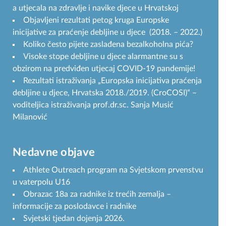
a utjecala na zdravlje i navike djece u Hrvatskoj
Objavljeni rezultati petog kruga Europske
inicijative za praćenje debljine u djece (2018. – 2022.)
Koliko često pijete zaslađena bezalkoholna pića?
Visoke stope debljine u djece alarmantne su s
obzirom na predviđen utjecaj COVID-19 pandemije!
Rezultati istraživanja „Europska inicijativa praćenja
debljine u djece, Hrvatska 2018./2019. (CroCOSI)“ –
voditeljica istraživanja prof.dr.sc. Sanja Musić
Milanović
Nedavne objave
Athlete Outreach program na Svjetskom prvenstvu
u vaterpolu U16
Obrazac 18a za radnike iz trećih zemalja –
informacije za poslodavce i radnike
Svjetski tjedan dojenja 2026.