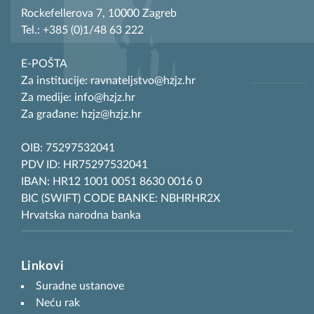
Rockefellerova 7, 10000 Zagreb
Tel.: +385 (0)1/48 63 222
E-POŠTA
Za institucije: ravnateljstvo@hzjz.hr
Za medije: info@hzjz.hr
Za građane: hzjz@hzjz.hr
OIB: 75297532041
PDV ID: HR75297532041
IBAN: HR12 1001 0051 8630 0016 0
BIC (SWIFT) CODE BANKE: NBHRHR2X
Hrvatska narodna banka
Linkovi
Suradne ustanove
Neću rak