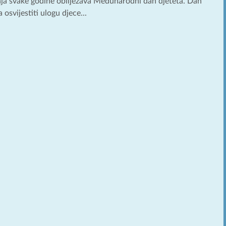
ipnja svake godine obilježava Međunarodni dan djeteta. Dan
a osvijestiti ulogu djece...