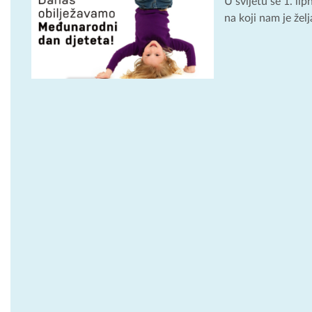
U svijetu se 1. l
na koji nam je želj