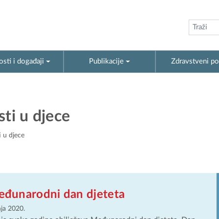
sti i događaji
Publikacije
Zdravstveni po
ti u djece
i u djece
Međunarodni dan djeteta
nja 2020.