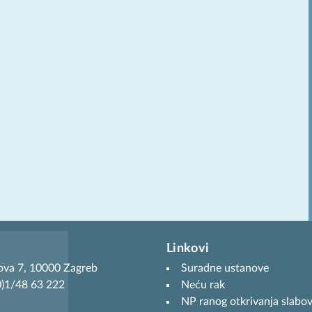
Linkovi
ova 7, 10000 Zagreb
Suradne ustanove
(0)1/48 63 222
Neću rak
NP ranog otkrivanja slabov