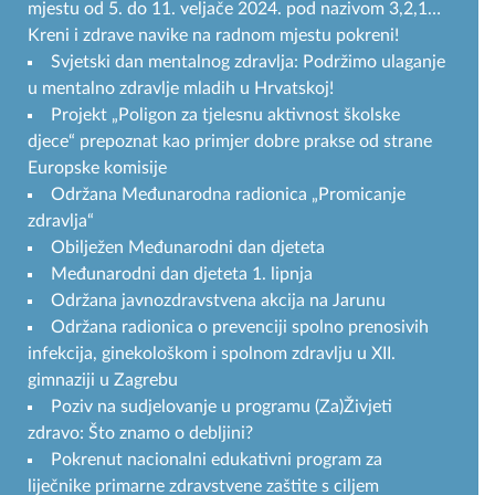
mjestu od 5. do 11. veljače 2024. pod nazivom 3,2,1…
Kreni i zdrave navike na radnom mjestu pokreni!
Svjetski dan mentalnog zdravlja: Podržimo ulaganje
u mentalno zdravlje mladih u Hrvatskoj!
Projekt „Poligon za tjelesnu aktivnost školske
djece“ prepoznat kao primjer dobre prakse od strane
Europske komisije
Održana Međunarodna radionica „Promicanje
zdravlja“
Obilježen Međunarodni dan djeteta
Međunarodni dan djeteta 1. lipnja
Održana javnozdravstvena akcija na Jarunu
Održana radionica o prevenciji spolno prenosivih
infekcija, ginekološkom i spolnom zdravlju u XII.
gimnaziji u Zagrebu
Poziv na sudjelovanje u programu (Za)Živjeti
zdravo: Što znamo o debljini?
Pokrenut nacionalni edukativni program za
liječnike primarne zdravstvene zaštite s ciljem