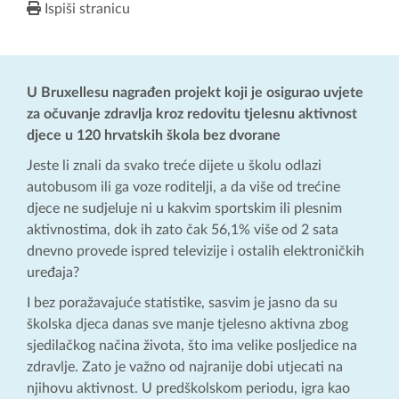
Ispiši stranicu
U Bruxellesu nagrađen projekt koji je osigurao uvjete
za očuvanje zdravlja kroz redovitu tjelesnu aktivnost
djece u 120 hrvatskih škola bez dvorane
Jeste li znali da svako treće dijete u školu odlazi
autobusom ili ga voze roditelji, a da više od trećine
djece ne sudjeluje ni u kakvim sportskim ili plesnim
aktivnostima, dok ih zato čak 56,1% više od 2 sata
dnevno provede ispred televizije i ostalih elektroničkih
uređaja?
I bez poražavajuće statistike, sasvim je jasno da su
školska djeca danas sve manje tjelesno aktivna zbog
sjedilačkog načina života, što ima velike posljedice na
zdravlje. Zato je važno od najranije dobi utjecati na
njihovu aktivnost. U predškolskom periodu, igra kao