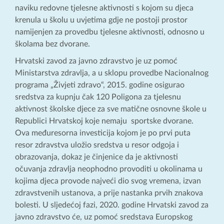
naviku redovne tjelesne aktivnosti s kojom su djeca
krenula u školu u uvjetima gdje ne postoji prostor
namijenjen za provedbu tjelesne aktivnosti, odnosno u
školama bez dvorane.
Hrvatski zavod za javno zdravstvo je uz pomoć
Ministarstva zdravlja, a u sklopu provedbe Nacionalnog
programa „Živjeti zdravo“, 2015. godine osigurao
sredstva za kupnju čak 120 Poligona za tjelesnu
aktivnost školske djece za sve matične osnovne škole u
Republici Hrvatskoj koje nemaju sportske dvorane.
Ova međuresorna investicija kojom je po prvi puta
resor zdravstva uložio sredstva u resor odgoja i
obrazovanja, dokaz je činjenice da je aktivnosti
očuvanja zdravlja neophodno provoditi u okolinama u
kojima djeca provode najveći dio svog vremena, izvan
zdravstvenih ustanova, a prije nastanka prvih znakova
bolesti. U sljedećoj fazi, 2020. godine Hrvatski zavod za
javno zdravstvo će, uz pomoć sredstava Europskog