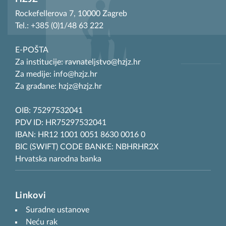
Rockefellerova 7, 10000 Zagreb
Tel.: +385 (0)1/48 63 222
E-POŠTA
Za institucije: ravnateljstvo@hzjz.hr
Za medije: info@hzjz.hr
Za građane: hzjz@hzjz.hr
OIB: 75297532041
PDV ID: HR75297532041
IBAN: HR12 1001 0051 8630 0016 0
BIC (SWIFT) CODE BANKE: NBHRHR2X
Hrvatska narodna banka
Linkovi
Suradne ustanove
Neću rak