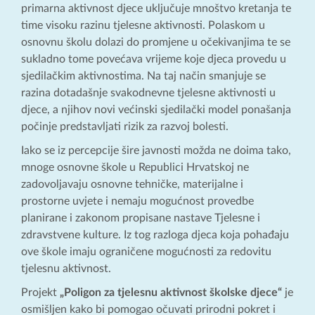
primarna aktivnost djece uključuje mnoštvo kretanja te
time visoku razinu tjelesne aktivnosti. Polaskom u
osnovnu školu dolazi do promjene u očekivanjima te se
sukladno tome povećava vrijeme koje djeca provedu u
sjedilačkim aktivnostima. Na taj način smanjuje se
razina dotadašnje svakodnevne tjelesne aktivnosti u
djece, a njihov novi većinski sjedilački model ponašanja
počinje predstavljati rizik za razvoj bolesti.
Iako se iz percepcije šire javnosti možda ne doima tako,
mnoge osnovne škole u Republici Hrvatskoj ne
zadovoljavaju osnovne tehničke, materijalne i
prostorne uvjete i nemaju mogućnost provedbe
planirane i zakonom propisane nastave Tjelesne i
zdravstvene kulture. Iz tog razloga djeca koja pohađaju
ove škole imaju ograničene mogućnosti za redovitu
tjelesnu aktivnost.
Projekt
„Poligon za tjelesnu aktivnost školske djece“
je
osmišljen kako bi pomogao očuvati prirodni pokret i