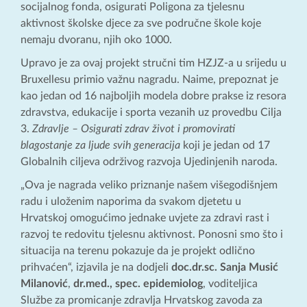
socijalnog fonda, osigurati Poligona za tjelesnu
aktivnost školske djece za sve područne škole koje
nemaju dvoranu, njih oko 1000.
Upravo je za ovaj projekt stručni tim HZJZ-a u srijedu u
Bruxellesu primio važnu nagradu. Naime, prepoznat je
kao jedan od 16 najboljih modela dobre prakse iz resora
zdravstva, edukacije i sporta vezanih uz provedbu Cilja
3.
Zdravlje – Osigurati zdrav život i promovirati
blagostanje za ljude svih generacija
koji je jedan od 17
Globalnih ciljeva održivog razvoja Ujedinjenih naroda.
„Ova je nagrada veliko priznanje našem višegodišnjem
radu i uloženim naporima da svakom djetetu u
Hrvatskoj omogućimo jednake uvjete za zdravi rast i
razvoj te redovitu tjelesnu aktivnost. Ponosni smo što i
situacija na terenu pokazuje da je projekt odlično
prihvaćen“, izjavila je na dodjeli
doc.dr.sc. Sanja Musić
Milanović
,
dr.med., spec. epidemiolog
, voditeljica
Službe za promicanje zdravlja Hrvatskog zavoda za