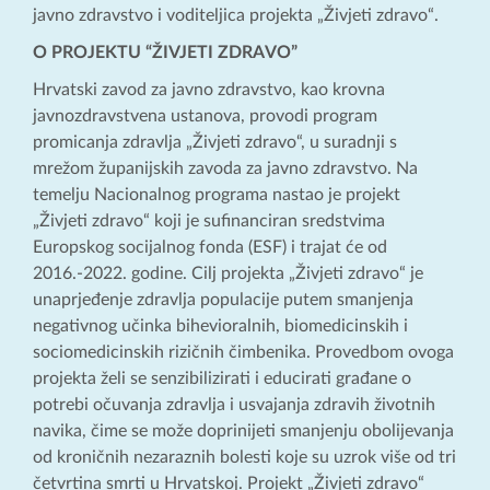
javno zdravstvo i voditeljica projekta „Živjeti zdravo“.
O PROJEKTU “ŽIVJETI ZDRAVO”
Hrvatski zavod za javno zdravstvo, kao krovna
javnozdravstvena ustanova, provodi program
promicanja zdravlja „Živjeti zdravo“, u suradnji s
mrežom županijskih zavoda za javno zdravstvo. Na
temelju Nacionalnog programa nastao je projekt
„Živjeti zdravo“ koji je sufinanciran sredstvima
Europskog socijalnog fonda (ESF) i trajat će od
2016.-2022. godine. Cilj projekta „Živjeti zdravo“ je
unaprjeđenje zdravlja populacije putem smanjenja
negativnog učinka bihevioralnih, biomedicinskih i
sociomedicinskih rizičnih čimbenika. Provedbom ovoga
projekta želi se senzibilizirati i educirati građane o
potrebi očuvanja zdravlja i usvajanja zdravih životnih
navika, čime se može doprinijeti smanjenju obolijevanja
od kroničnih nezaraznih bolesti koje su uzrok više od tri
četvrtina smrti u Hrvatskoj. Projekt „Živjeti zdravo“