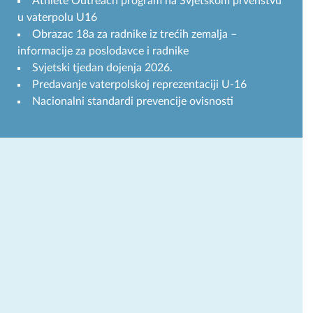
Athlete Outreach program na Svjetskom prvenstvu
u vaterpolu U16
Obrazac 18a za radnike iz trećih zemalja –
informacije za poslodavce i radnike
Svjetski tjedan dojenja 2026.
Predavanje vaterpolskoj reprezentaciji U-16
Nacionalni standardi prevencije ovisnosti