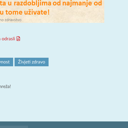
 odrasli
vnost
Živjeti zdravo
mreža!