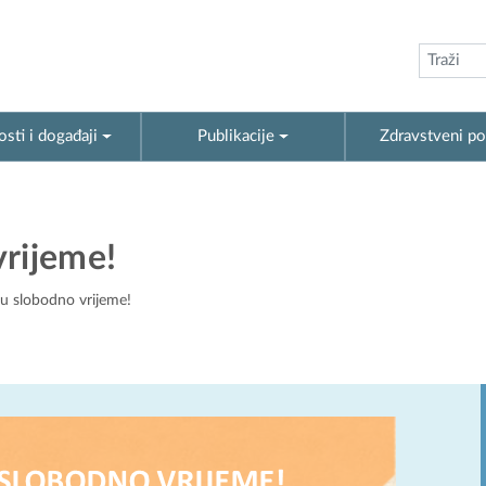
sti i događaji
Publikacije
Zdravstveni po
vrijeme!
u slobodno vrijeme!