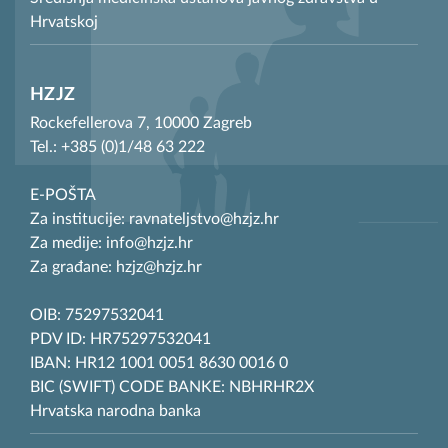
Hrvatskoj
HZJZ
Rockefellerova 7, 10000 Zagreb
Tel.: +385 (0)1/48 63 222
E-POŠTA
Za institucije: ravnateljstvo@hzjz.hr
Za medije: info@hzjz.hr
Za građane: hzjz@hzjz.hr
OIB: 75297532041
PDV ID: HR75297532041
IBAN: HR12 1001 0051 8630 0016 0
BIC (SWIFT) CODE BANKE: NBHRHR2X
Hrvatska narodna banka