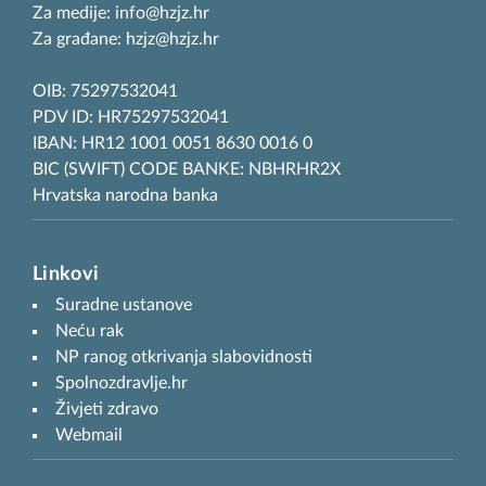
Za medije: info@hzjz.hr
Za građane: hzjz@hzjz.hr
OIB: 75297532041
PDV ID: HR75297532041
IBAN: HR12 1001 0051 8630 0016 0
BIC (SWIFT) CODE BANKE: NBHRHR2X
Hrvatska narodna banka
Linkovi
Suradne ustanove
Neću rak
NP ranog otkrivanja slabovidnosti
Spolnozdravlje.hr
Živjeti zdravo
Webmail