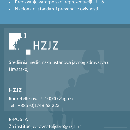
Predavanje vaterpolskoj reprezentaciji U-16
Nacionalni standardi prevencije ovisnosti
Središnja medicinska ustanova javnog zdravstva u
Hrvatskoj
HZJZ
Rockefellerova 7, 10000 Zagreb
Tel.: +385 (0)1/48 63 222
E-POŠTA
Za institucije: ravnateljstvo@hzjz.hr