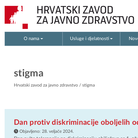
O nama
Usluge i djelatnosti
Novo
stigma
Hrvatski zavod za javno zdravstvo
/ stigma
Dan protiv diskriminacije oboljelih 
Objavljeno:
28. veljače 2024.