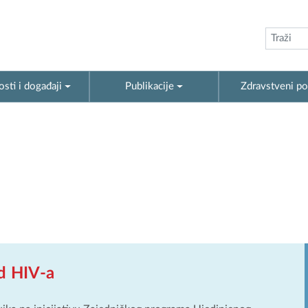
sti i događaji
Publikacije
Zdravstveni po
od HIV-a