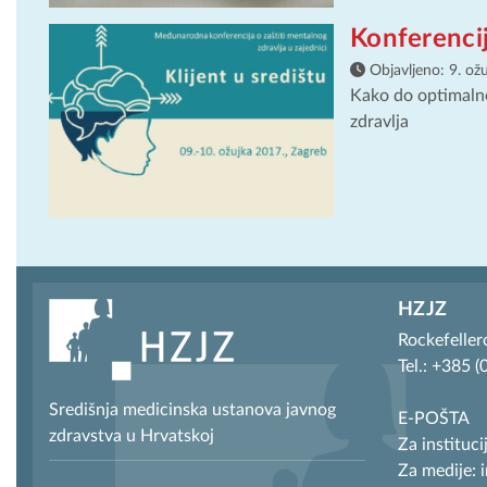
Konferencij
Objavljeno:
9. ož
Kako do optimaln
zdravlja
HZJZ
Rockefeller
Tel.: +385 
Središnja medicinska ustanova javnog
E-POŠTA
zdravstva u Hrvatskoj
Za instituci
Za medije: 