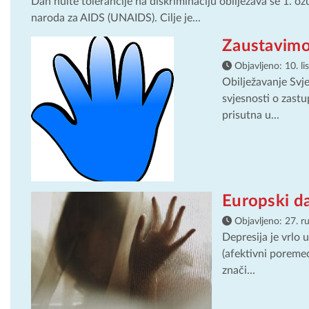
Dan nulte tolerancije na diskriminaciju obilježava se 1. o
naroda za AIDS (UNAIDS). Cilje je...
Zaustavimo
Objavljeno:
10. l
Obilježavanje Svj
svjesnosti o zastup
prisutna u...
Europski da
Objavljeno:
27. r
Depresija je vrlo 
(afektivni poremeć
znači...