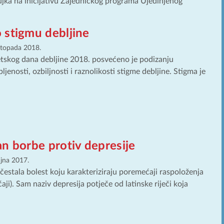
žujka na inicijativu Zajedničkog programa Ujedinjenog
 stigmu debljine
istopada 2018.
etskog dana debljine 2018. posvećeno je podizanju
ljenosti, ozbiljnosti i raznolikosti stigme debljine. Stigma je
n borbe protiv depresije
ujna 2017.
učestala bolest koju karakteriziraju poremećaji raspoloženja
aji). Sam naziv depresija potječe od latinske riječi koja