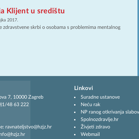
a Klijent u središtu
ujka 2017.
e zdravstvene skrbi o osobama s problemima mentalnog
Linkovi
ova 7, 10000 Zagreb
Suradne ustanove
(0)1/48 63 222
Neću rak
NP ranog otkrivanja slabov
Spolnozdravlje.hr
je: ravnateljstvo@hzjz.hr
Živjeti zdravo
info@hzjz.hr
Webmail