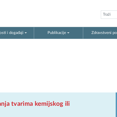
sti i događaji
Publikacije
Zdravstveni po
anja tvarima kemijskog ili