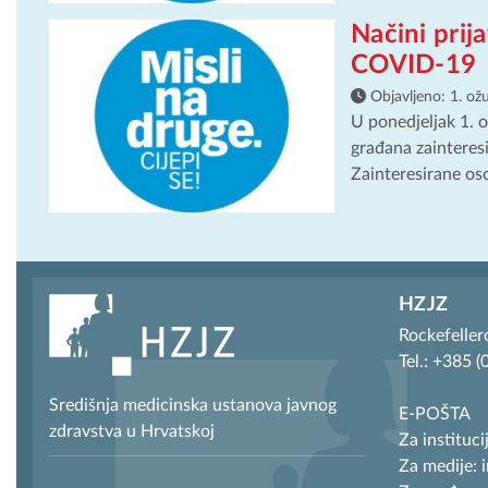
Načini prija
COVID-19
Objavljeno:
1. ož
U ponedjeljak 1. o
građana zainteresi
Zainteresirane os
HZJZ
Rockefeller
Tel.: +385 
Središnja medicinska ustanova javnog
E-POŠTA
zdravstva u Hrvatskoj
Za instituci
Za medije: 