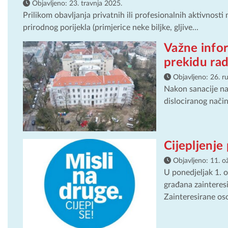
Objavljeno:
23. travnja 2025.
Prilikom obavljanja privatnih ili profesionalnih aktivnosti
prirodnog porijekla (primjerice neke biljke, gljive...
Važne infor
prekidu rad
Objavljeno:
26. r
Nakon sanacije na
dislociranog način
Cijepljenj
Objavljeno:
11. o
U ponedjeljak 1. o
građana zainteresi
Zainteresirane os