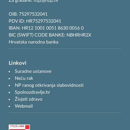
Za građane: hzjz@hzjz.hr
OIB: 75297532041
PDV ID: HR75297532041
IBAN: HR12 1001 0051 8630 0016 0
BIC (SWIFT) CODE BANKE: NBHRHR2X
Hrvatska narodna banka
Linkovi
Suradne ustanove
Neću rak
NP ranog otkrivanja slabovidnosti
Spolnozdravlje.hr
Živjeti zdravo
Webmail