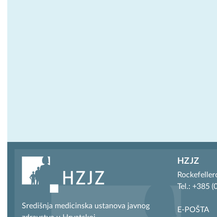
HZJZ
Rockefeller
Tel.: +385 
Središnja medicinska ustanova javnog
E-POŠTA