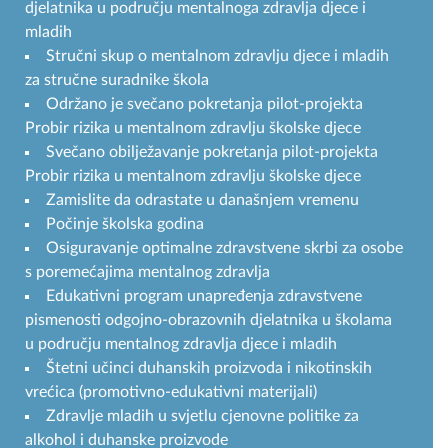
djelatnika u području mentalnoga zdravlja djece i
mladih
Stručni skup o mentalnom zdravlju djece i mladih
za stručne suradnike škola
Održano je svečano pokretanja pilot-projekta
Probir rizika u mentalnom zdravlju školske djece
Svečano obilježavanje pokretanja pilot-projekta
Probir rizika u mentalnom zdravlju školske djece
Zamislite da odrastate u današnjem vremenu
Počinje školska godina
Osiguravanje optimalne zdravstvene skrbi za osobe
s poremećajima mentalnog zdravlja
Edukativni program unapređenja zdravstvene
pismenosti odgojno-obrazovnih djelatnika u školama
u području mentalnog zdravlja djece i mladih
Štetni učinci duhanskih proizvoda i nikotinskih
vrećica (promotivno-edukativni materijali)
Zdravlje mladih u svjetlu cjenovne politike za
alkohol i duhanske proizvode