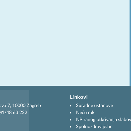
Linkovi
ova 7, 10000 Zagreb
Suradne ustanove
(0)1/48 63 222
Neću rak
NP ranog otkrivanja slabov
Spolnozdravlje.hr