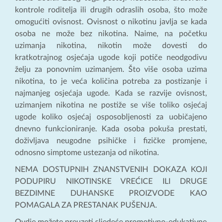
kontrole roditelja ili drugih odraslih osoba, što može
omogućiti ovisnost. Ovisnost o nikotinu javlja se kada
osoba ne može bez nikotina. Naime, na početku
uzimanja nikotina, nikotin može dovesti do
kratkotrajnog osjećaja ugode koji potiče neodgodivu
želju za ponovnim uzimanjem. Što više osoba uzima
nikotina, to je veća količina potreba za postizanje i
najmanjeg osjećaja ugode. Kada se razvije ovisnost,
uzimanjem nikotina ne postiže se više toliko osjećaj
ugode koliko osjećaj osposobljenosti za uobičajeno
dnevno funkcioniranje. Kada osoba pokuša prestati,
doživljava neugodne psihičke i fizičke promjene,
odnosno simptome ustezanja od nikotina.
NEMA DOSTUPNIH ZNANSTVENIH DOKAZA KOJI
PODUPIRU NIKOTINSKE VREĆICE ILI DRUGE
BEZDIMNE DUHANSKE PROIZVODE KAO
POMAGALA ZA PRESTANAK PUŠENJA.