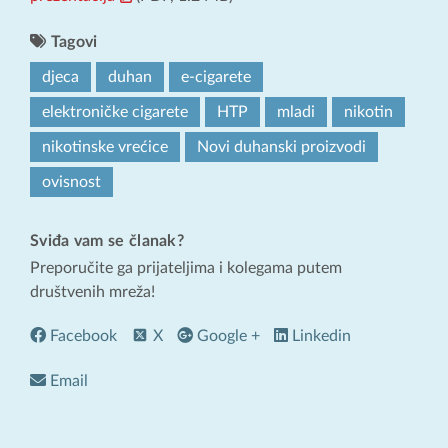
Tagovi
djeca
duhan
e-cigarete
elektroničke cigarete
HTP
mladi
nikotin
nikotinske vrećice
Novi duhanski proizvodi
ovisnost
Sviđa vam se članak?
Preporučite ga prijateljima i kolegama putem
društvenih mreža!
Facebook
X
Google +
Linkedin
Email