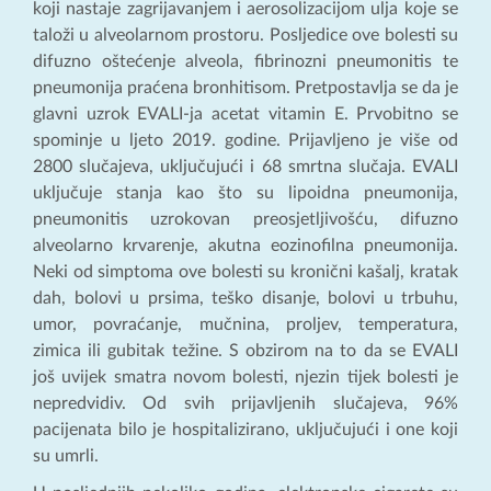
koji nastaje zagrijavanjem i aerosolizacijom ulja koje se
taloži u alveolarnom prostoru. Posljedice ove bolesti su
difuzno oštećenje alveola, fibrinozni pneumonitis te
pneumonija praćena bronhitisom. Pretpostavlja se da je
glavni uzrok EVALI-ja acetat vitamin E. Prvobitno se
spominje u ljeto 2019. godine. Prijavljeno je više od
2800 slučajeva, uključujući i 68 smrtna slučaja. EVALI
uključuje stanja kao što su lipoidna pneumonija,
pneumonitis uzrokovan preosjetljivošću, difuzno
alveolarno krvarenje, akutna eozinofilna pneumonija.
Neki od simptoma ove bolesti su kronični kašalj, kratak
dah, bolovi u prsima, teško disanje, bolovi u trbuhu,
umor, povraćanje, mučnina, proljev, temperatura,
zimica ili gubitak težine. S obzirom na to da se EVALI
još uvijek smatra novom bolesti, njezin tijek bolesti je
nepredvidiv. Od svih prijavljenih slučajeva, 96%
pacijenata bilo je hospitalizirano, uključujući i one koji
su umrli.