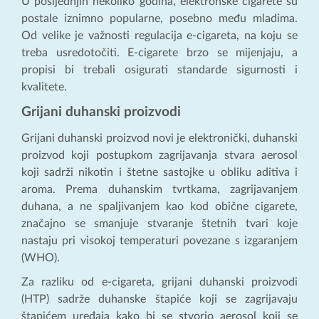
U posljednjih nekoliko godina, elektronske cigarete su
postale iznimno popularne, posebno među mladima.
Od velike je važnosti regulacija e-cigareta, na koju se
treba usredotočiti. E-cigarete brzo se mijenjaju, a
propisi bi trebali osigurati standarde sigurnosti i
kvalitete.
Grijani duhanski proizvodi
Grijani duhanski proizvod novi je elektronički, duhanski
proizvod koji postupkom zagrijavanja stvara aerosol
koji sadrži nikotin i štetne sastojke u obliku aditiva i
aroma. Prema duhanskim tvrtkama, zagrijavanjem
duhana, a ne spaljivanjem kao kod obične cigarete,
značajno se smanjuje stvaranje štetnih tvari koje
nastaju pri visokoj temperaturi povezane s izgaranjem
(WHO).
Za razliku od e-cigareta, grijani duhanski proizvodi
(HTP) sadrže duhanske štapiće koji se zagrijavaju
štapićem uređaja kako bi se stvorio aerosol koji se