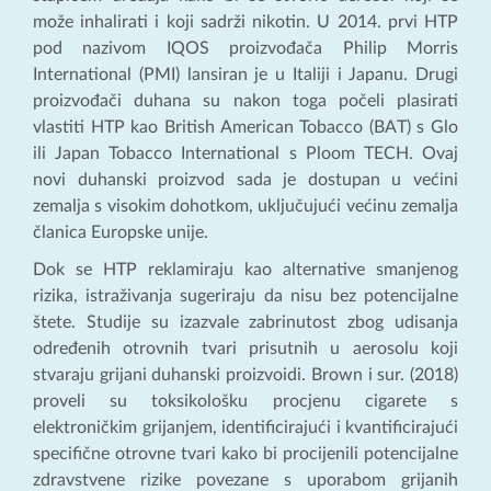
može inhalirati i koji sadrži nikotin. U 2014. prvi HTP
pod nazivom IQOS proizvođača Philip Morris
International (PMI) lansiran je u Italiji i Japanu. Drugi
proizvođači duhana su nakon toga počeli plasirati
vlastiti HTP kao British American Tobacco (BAT) s Glo
ili Japan Tobacco International s Ploom TECH. Ovaj
novi duhanski proizvod sada je dostupan u većini
zemalja s visokim dohotkom, uključujući većinu zemalja
članica Europske unije.
Dok se HTP reklamiraju kao alternative smanjenog
rizika, istraživanja sugeriraju da nisu bez potencijalne
štete. Studije su izazvale zabrinutost zbog udisanja
određenih otrovnih tvari prisutnih u aerosolu koji
stvaraju grijani duhanski proizvoidi. Brown i sur. (2018)
proveli su toksikološku procjenu cigarete s
elektroničkim grijanjem, identificirajući i kvantificirajući
specifične otrovne tvari kako bi procijenili potencijalne
zdravstvene rizike povezane s uporabom grijanih