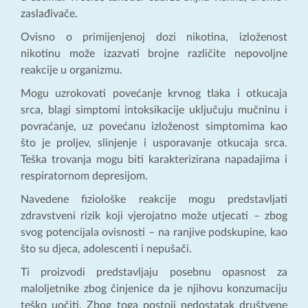
zaslađivače.
Ovisno o primijenjenoj dozi nikotina, izloženost
nikotinu može izazvati brojne različite nepovoljne
reakcije u organizmu.
Mogu uzrokovati povećanje krvnog tlaka i otkucaja
srca, blagi simptomi intoksikacije uključuju mučninu i
povraćanje, uz povećanu izloženost simptomima kao
što je proljev, slinjenje i usporavanje otkucaja srca.
Teška trovanja mogu biti karakterizirana napadajima i
respiratornom depresijom.
Navedene fiziološke reakcije mogu predstavljati
zdravstveni rizik koji vjerojatno može utjecati – zbog
svog potencijala ovisnosti – na ranjive podskupine, kao
što su djeca, adolescenti i nepušači.
Ti proizvodi predstavljaju posebnu opasnost za
maloljetnike zbog činjenice da je njihovu konzumaciju
teško uočiti. Zbog toga postoji nedostatak društvene