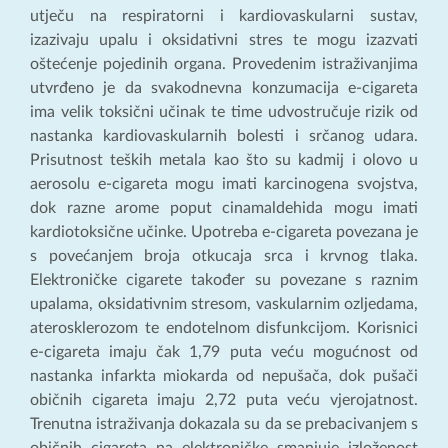
utječu na respiratorni i kardiovaskularni sustav,
izazivaju upalu i oksidativni stres te mogu izazvati
oštećenje pojedinih organa. Provedenim istraživanjima
utvrđeno je da svakodnevna konzumacija e-cigareta
ima velik toksični učinak te time udvostručuje rizik od
nastanka kardiovaskularnih bolesti i srčanog udara.
Prisutnost teških metala kao što su kadmij i olovo u
aerosolu e-cigareta mogu imati karcinogena svojstva,
dok razne arome poput cinamaldehida mogu imati
kardiotoksične učinke. Upotreba e-cigareta povezana je
s povećanjem broja otkucaja srca i krvnog tlaka.
Elektroničke cigarete također su povezane s raznim
upalama, oksidativnim stresom, vaskularnim ozljedama,
aterosklerozom te endotelnom disfunkcijom. Korisnici
e-cigareta imaju čak 1,79 puta veću mogućnost od
nastanka infarkta miokarda od nepušača, dok pušači
običnih cigareta imaju 2,72 puta veću vjerojatnost.
Trenutna istraživanja dokazala su da se prebacivanjem s