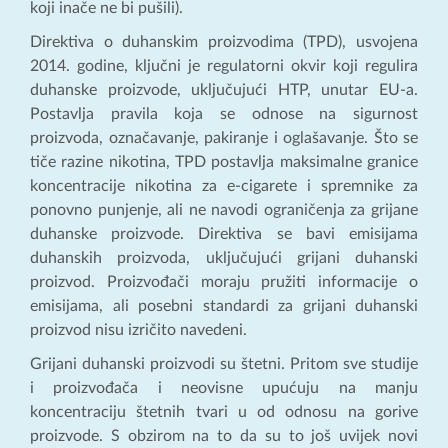
koji inače ne bi pušili).
Direktiva o duhanskim proizvodima (TPD), usvojena
2014. godine, ključni je regulatorni okvir koji regulira
duhanske proizvode, uključujući HTP, unutar EU-a.
Postavlja pravila koja se odnose na sigurnost
proizvoda, označavanje, pakiranje i oglašavanje. Što se
tiče razine nikotina, TPD postavlja maksimalne granice
koncentracije nikotina za e-cigarete i spremnike za
ponovno punjenje, ali ne navodi ograničenja za grijane
duhanske proizvode. Direktiva se bavi emisijama
duhanskih proizvoda, uključujući grijani duhanski
proizvod. Proizvođači moraju pružiti informacije o
emisijama, ali posebni standardi za grijani duhanski
proizvod nisu izričito navedeni.
Grijani duhanski proizvodi su štetni. Pritom sve studije
i proizvođača i neovisne upućuju na manju
koncentraciju štetnih tvari u od odnosu na gorive
proizvode. S obzirom na to da su to još uvijek novi