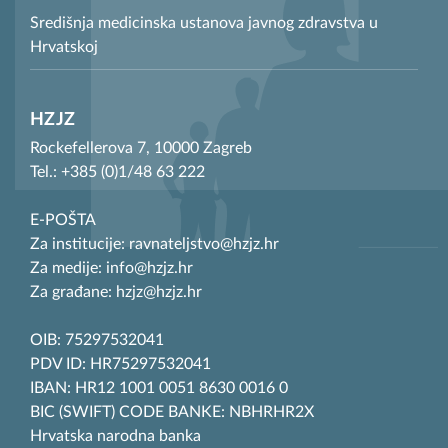
Središnja medicinska ustanova javnog zdravstva u
Hrvatskoj
HZJZ
Rockefellerova 7, 10000 Zagreb
Tel.: +385 (0)1/48 63 222
E-POŠTA
Za institucije: ravnateljstvo@hzjz.hr
Za medije: info@hzjz.hr
Za građane: hzjz@hzjz.hr
OIB: 75297532041
PDV ID: HR75297532041
IBAN: HR12 1001 0051 8630 0016 0
BIC (SWIFT) CODE BANKE: NBHRHR2X
Hrvatska narodna banka