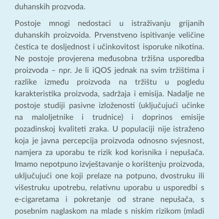
duhanskih prozvoda.
Postoje mnogi nedostaci u istraživanju grijanih
duhanskih proizvoida. Prvenstveno ispitivanje veličine
čestica te dosljednost i učinkovitost isporuke nikotina.
Ne postoje provjerena međusobna tržišna usporedba
proizvoda – npr. Je li iQOS jednak na svim tržištima i
razlike između proizvoda na tržištu u pogledu
karakteristika proizvoda, sadržaja i emisija. Nadalje ne
postoje studiji pasivne izloženosti (uključujući učinke
na maloljetnike i trudnice) i doprinos emisije
pozadinskoj kvaliteti zraka. U populaciji nije istraženo
koja je javna percepcija proizvoda odnosno svjesnost,
namjera za uporabu te rizik kod korisnika i nepušača.
Imamo nepotpuno izvještavanje o korištenju proizvoda,
uključujući one koji prelaze na potpuno, dvostruku ili
višestruku upotrebu, relativnu uporabu u usporedbi s
e-cigaretama i pokretanje od strane nepušača, s
posebnim naglaskom na mlade s niskim rizikom (mladi