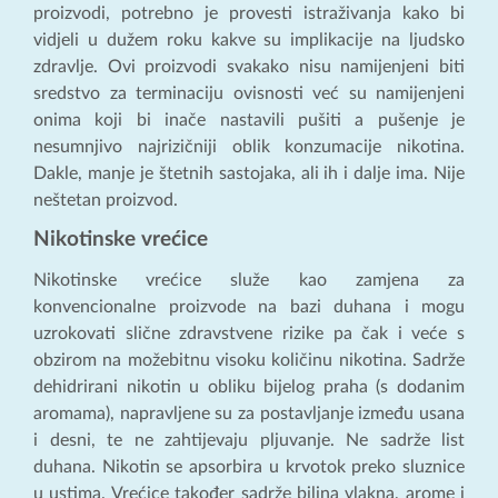
proizvodi, potrebno je provesti istraživanja kako bi
vidjeli u dužem roku kakve su implikacije na ljudsko
zdravlje. Ovi proizvodi svakako nisu namijenjeni biti
sredstvo za terminaciju ovisnosti već su namijenjeni
onima koji bi inače nastavili pušiti a pušenje je
nesumnjivo najrizičniji oblik konzumacije nikotina.
Dakle, manje je štetnih sastojaka, ali ih i dalje ima. Nije
neštetan proizvod.
Nikotinske vrećice
Nikotinske vrećice služe kao zamjena za
konvencionalne proizvode na bazi duhana i mogu
uzrokovati slične zdravstvene rizike pa čak i veće s
obzirom na možebitnu visoku količinu nikotina. Sadrže
dehidrirani nikotin u obliku bijelog praha (s dodanim
aromama), napravljene su za postavljanje između usana
i desni, te ne zahtijevaju pljuvanje. Ne sadrže list
duhana. Nikotin se apsorbira u krvotok preko sluznice
u ustima. Vrećice također sadrže biljna vlakna, arome i