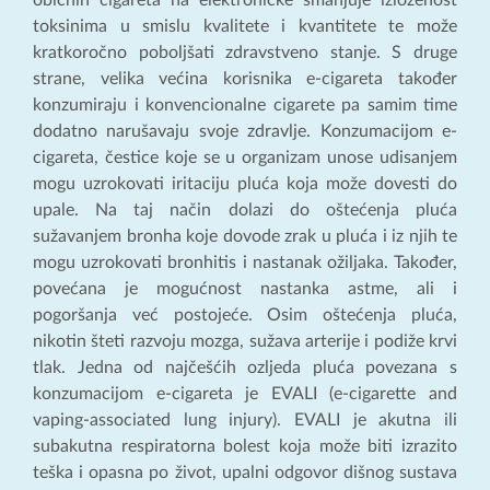
običnih cigareta na elektroničke smanjuje izloženost
toksinima u smislu kvalitete i kvantitete te može
kratkoročno poboljšati zdravstveno stanje. S druge
strane, velika većina korisnika e-cigareta također
konzumiraju i konvencionalne cigarete pa samim time
dodatno narušavaju svoje zdravlje. Konzumacijom e-
cigareta, čestice koje se u organizam unose udisanjem
mogu uzrokovati iritaciju pluća koja može dovesti do
upale. Na taj način dolazi do oštećenja pluća
sužavanjem bronha koje dovode zrak u pluća i iz njih te
mogu uzrokovati bronhitis i nastanak ožiljaka. Također,
povećana je mogućnost nastanka astme, ali i
pogoršanja već postojeće. Osim oštećenja pluća,
nikotin šteti razvoju mozga, sužava arterije i podiže krvi
tlak. Jedna od najčešćih ozljeda pluća povezana s
konzumacijom e-cigareta je EVALI (e-cigarette and
vaping-associated lung injury). EVALI je akutna ili
subakutna respiratorna bolest koja može biti izrazito
teška i opasna po život, upalni odgovor dišnog sustava