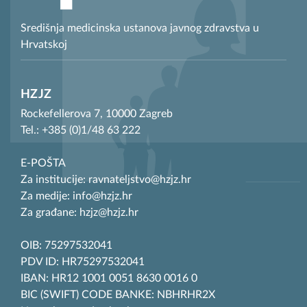
Središnja medicinska ustanova javnog zdravstva u
Hrvatskoj
HZJZ
Rockefellerova 7, 10000 Zagreb
Tel.: +385 (0)1/48 63 222
E-POŠTA
Za institucije: ravnateljstvo@hzjz.hr
Za medije: info@hzjz.hr
Za građane: hzjz@hzjz.hr
OIB: 75297532041
PDV ID: HR75297532041
IBAN: HR12 1001 0051 8630 0016 0
BIC (SWIFT) CODE BANKE: NBHRHR2X