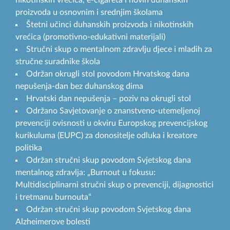
nikotinskih vrećica, e-cigareta i novih duhanskih
proizvoda u osnovnim i srednjim školama
Štetni učinci duhanskih proizvoda i nikotinskih
vrećica (promotivno-edukativni materijali)
Stručni skup o mentalnom zdravlju djece i mladih za
stručne suradnike škola
Održan okrugli stol povodom Hrvatskog dana
nepušenja-dan bez duhanskog dima
Hrvatski dan nepušenja – poziv na okrugli stol
Održano Savjetovanje o znanstveno-utemeljenoj
prevenciji ovisnosti u okviru Europskog prevencijskog
kurikuluma (EUPC) za donositelje odluka i kreatore
politika
Održan stručni skup povodom Svjetskog dana
mentalnog zdravlja: „Burnout u fokusu:
Multidisciplinarni stručni skup o prevenciji, dijagnostici
i tretmanu burnouta“
Održan stručni skup povodom Svjetskog dana
Alzheimerove bolesti