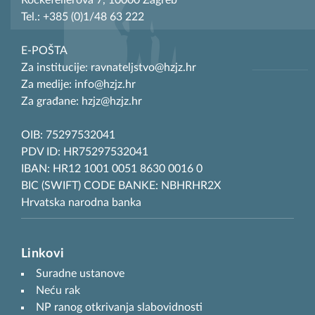
Rockefellerova 7, 10000 Zagreb
Tel.: +385 (0)1/48 63 222
E-POŠTA
Za institucije: ravnateljstvo@hzjz.hr
Za medije: info@hzjz.hr
Za građane: hzjz@hzjz.hr
OIB: 75297532041
PDV ID: HR75297532041
IBAN: HR12 1001 0051 8630 0016 0
BIC (SWIFT) CODE BANKE: NBHRHR2X
Hrvatska narodna banka
Linkovi
Suradne ustanove
Neću rak
NP ranog otkrivanja slabovidnosti