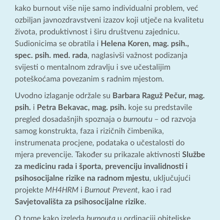
kako burnout više nije samo individualni problem, već
ozbiljan javnozdravstveni izazov koji utječe na kvalitetu
života, produktivnost i širu društvenu zajednicu.
Sudionicima se obratila i
Helena Koren, mag. psih.,
spec. psih. med. rada
, naglasivši važnost podizanja
svijesti o mentalnom zdravlju i sve učestalijim
poteškoćama povezanim s radnim mjestom.
Uvodno izlaganje održale su
Barbara Raguž Pečur, mag.
psih.
i
Petra Bekavac, mag. psih.
koje su predstavile
pregled dosadašnjih spoznaja o
burnoutu
– od razvoja
samog konstrukta, faza i rizičnih čimbenika,
instrumenata procjene, podataka o učestalosti do
mjera prevencije. Također su prikazale aktivnosti
Službe
za medicinu rada i športa, prevenciju invalidnosti i
psihosocijalne rizike na radnom mjestu
, uključujući
projekte
MH4HRM
i
Burnout Prevent,
kao i rad
Savjetovališta za psihosocijalne rizike
.
O tome kako izgleda
burnouta
u ordinaciji obiteljske