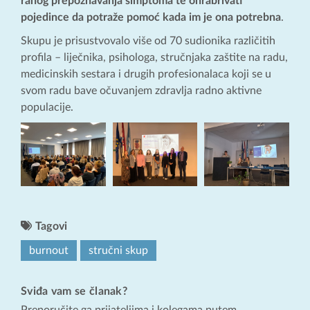
ranog prepoznavanja simptoma te ohrabrivati
pojedince da potraže pomoć kada im je ona potrebna
.
Skupu je prisustvovalo više od 70 sudionika različitih
profila – liječnika, psihologa, stručnjaka zaštite na radu,
medicinskih sestara i drugih profesionalaca koji se u
svom radu bave očuvanjem zdravlja radno aktivne
populacije.
Tagovi
burnout
stručni skup
Sviđa vam se članak?