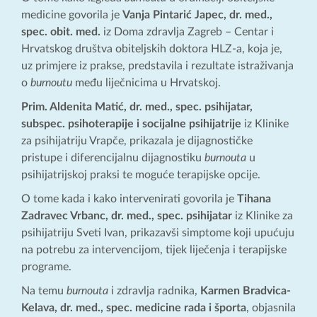
medicine govorila je
Vanja Pintarić Japec, dr. med.,
spec. obit. med.
iz Doma zdravlja Zagreb – Centar i
Hrvatskog društva obiteljskih doktora HLZ-a, koja je,
uz primjere iz prakse, predstavila i rezultate istraživanja
o
burnoutu
među liječnicima u Hrvatskoj.
Prim. Aldenita Matić, dr. med., spec. psihijatar,
subspec. psihoterapije i socijalne psihijatrije
iz Klinike
za psihijatriju Vrapče, prikazala je dijagnostičke
pristupe i diferencijalnu dijagnostiku
burnouta
u
psihijatrijskoj praksi te moguće terapijske opcije.
O tome kada i kako intervenirati govorila je
Tihana
Zadravec Vrbanc, dr. med., spec. psihijatar
iz Klinike za
psihijatriju Sveti Ivan, prikazavši simptome koji upućuju
na potrebu za intervencijom, tijek liječenja i terapijske
programe.
Na temu
burnouta
i zdravlja radnika,
Karmen Bradvica-
Kelava, dr. med., spec. medicine rada i športa
, objasnila