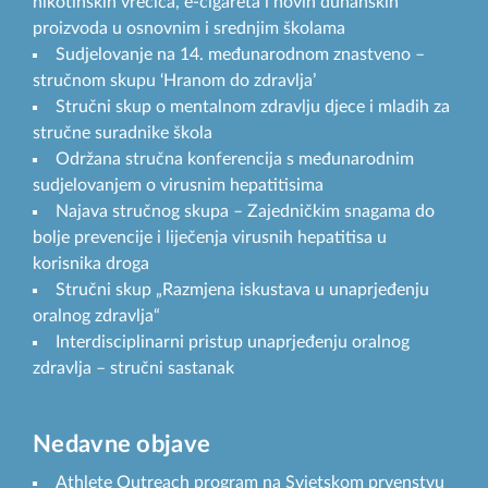
nikotinskih vrećica, e-cigareta i novih duhanskih
proizvoda u osnovnim i srednjim školama
Sudjelovanje na 14. međunarodnom znastveno –
stručnom skupu ‘Hranom do zdravlja’
Stručni skup o mentalnom zdravlju djece i mladih za
stručne suradnike škola
Održana stručna konferencija s međunarodnim
sudjelovanjem o virusnim hepatitisima
Najava stručnog skupa – Zajedničkim snagama do
bolje prevencije i liječenja virusnih hepatitisa u
korisnika droga
Stručni skup „Razmjena iskustava u unaprjeđenju
oralnog zdravlja“
Interdisciplinarni pristup unaprjeđenju oralnog
zdravlja – stručni sastanak
Nedavne objave
Athlete Outreach program na Svjetskom prvenstvu