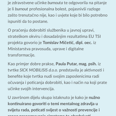
je zdravstvene učinke
burnouta
te odgovorila na pitanje
je li
burnout
profesionalna bolest, pojasnivši razloge
zašto trenutačno nije, kao i uvjete koje bi bilo potrebno
ispuniti da to postane.
O praćenju dobrobiti službenika u javnoj upravi,
strateškom okviru i dosadašnjim rezultatima EU TSI
projekta govorio je
Tomislav Mičetić, dipl. oec.
iz
Ministarstva pravosuđa, uprave i digitalne
transformacije.
Kao primjer dobre prakse,
Paula Putar, mag. psih.
iz
tvrtke
SICK MOBILISIS d.o.o.
predstavila je aktivnosti i
benefite koje tvrtka nudi svojim zaposlenicima radi
očuvanja i poticanja dobrobiti, kao i način na koji prate
učinke svojih intervencija.
U završnom dijelu skupa istaknuto je kako je
nužno
kontinuirano govoriti o temi mentalnog zdravlja u
svijetu rada, poticati svijest o važnosti prevencije i