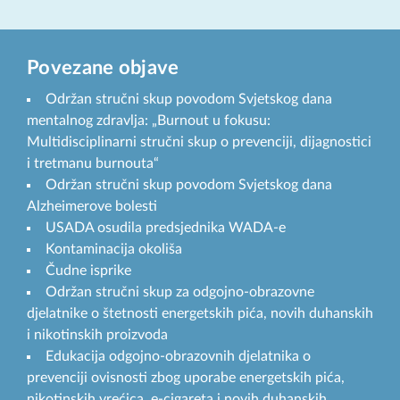
Povezane objave
Održan stručni skup povodom Svjetskog dana
mentalnog zdravlja: „Burnout u fokusu:
Multidisciplinarni stručni skup o prevenciji, dijagnostici
i tretmanu burnouta“
Održan stručni skup povodom Svjetskog dana
Alzheimerove bolesti
USADA osudila predsjednika WADA-e
Kontaminacija okoliša
Čudne isprike
Održan stručni skup za odgojno-obrazovne
djelatnike o štetnosti energetskih pića, novih duhanskih
i nikotinskih proizvoda
Edukacija odgojno-obrazovnih djelatnika o
prevenciji ovisnosti zbog uporabe energetskih pića,
nikotinskih vrećica, e-cigareta i novih duhanskih