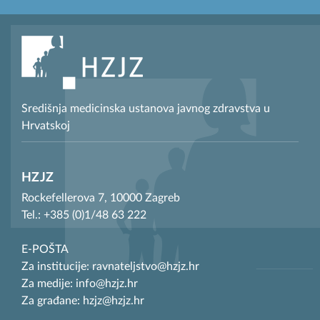
Središnja medicinska ustanova javnog zdravstva u
Hrvatskoj
HZJZ
Rockefellerova 7, 10000 Zagreb
Tel.: +385 (0)1/48 63 222
E-POŠTA
Za institucije: ravnateljstvo@hzjz.hr
Za medije: info@hzjz.hr
Za građane: hzjz@hzjz.hr