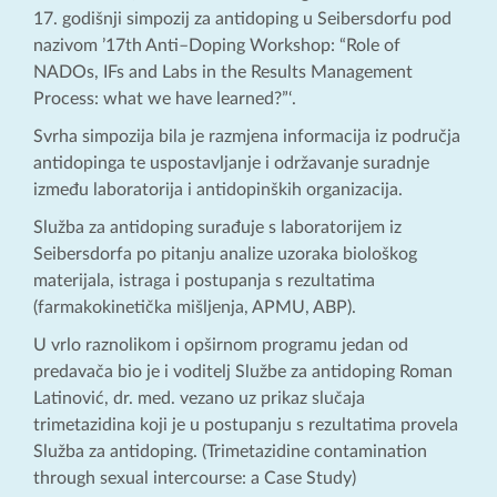
17. godišnji simpozij za antidoping u Seibersdorfu pod
nazivom ’17th Anti–Doping Workshop: “Role of
NADOs, IFs and Labs in the Results Management
Process: what we have learned?”‘.
Svrha simpozija bila je razmjena informacija iz područja
antidopinga te uspostavljanje i održavanje suradnje
između laboratorija i antidopinških organizacija.
Služba za antidoping surađuje s laboratorijem iz
Seibersdorfa po pitanju analize uzoraka biološkog
materijala, istraga i postupanja s rezultatima
(farmakokinetička mišljenja, APMU, ABP).
U vrlo raznolikom i opširnom programu jedan od
predavača bio je i voditelj Službe za antidoping Roman
Latinović, dr. med. vezano uz prikaz slučaja
trimetazidina koji je u postupanju s rezultatima provela
Služba za antidoping. (Trimetazidine contamination
through sexual intercourse: a Case Study)