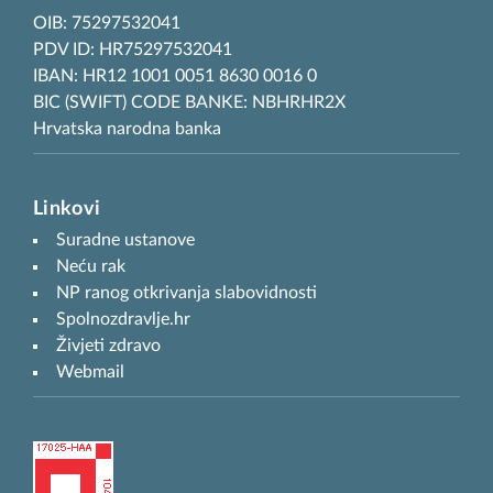
OIB: 75297532041
PDV ID: HR75297532041
IBAN: HR12 1001 0051 8630 0016 0
BIC (SWIFT) CODE BANKE: NBHRHR2X
Hrvatska narodna banka
Linkovi
Suradne ustanove
Neću rak
NP ranog otkrivanja slabovidnosti
Spolnozdravlje.hr
Živjeti zdravo
Webmail