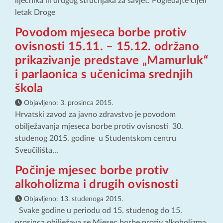
liječnika ili drugog stručnjaka za savjet. Pogledajte cijeli
letak Droge
Povodom mjeseca borbe protiv
ovisnosti 15.11. – 15.12. održano
prikazivanje predstave „Mamurluk“
i parlaonica s učenicima srednjih
škola
Objavljeno:
3. prosinca 2015.
Hrvatski zavod za javno zdravstvo je povodom
obilježavanja mjeseca borbe protiv ovisnosti 30.
studenog 2015. godine u Studentskom centru
Sveučilišta...
Počinje mjesec borbe protiv
alkoholizma i drugih ovisnosti
Objavljeno:
13. studenoga 2015.
Svake godine u periodu od 15. studenog do 15.
prosinca obilježava se Mjesec borbe protiv alkoholizma