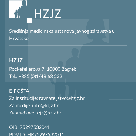
Središnja medicinska ustanova javnog zdravstva u
Hrvatskoj
HZJZ
Rockefellerova 7, 10000 Zagreb
Tel.: +385 (0)1/48 63 222
E-POŠTA
Za institucije: ravnateljstvo@hzjz.hr
Za medije: info@hzjz.hr
Za građane: hzjz@hzjz.hr
OIB: 75297532041
PDV ID: HR75297532041