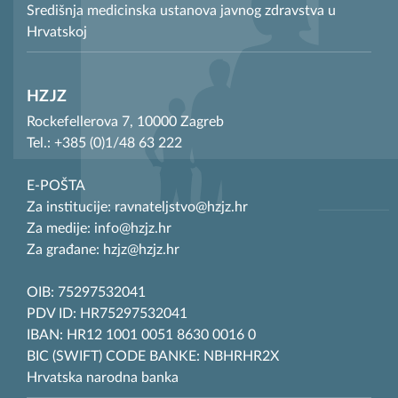
Središnja medicinska ustanova javnog zdravstva u
Hrvatskoj
HZJZ
Rockefellerova 7, 10000 Zagreb
Tel.: +385 (0)1/48 63 222
E-POŠTA
Za institucije: ravnateljstvo@hzjz.hr
Za medije: info@hzjz.hr
Za građane: hzjz@hzjz.hr
OIB: 75297532041
PDV ID: HR75297532041
IBAN: HR12 1001 0051 8630 0016 0
BIC (SWIFT) CODE BANKE: NBHRHR2X
Hrvatska narodna banka