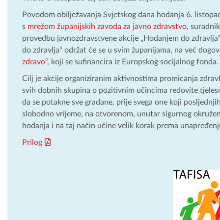
Povodom obilježavanja Svjetskog dana hodanja 6. listopad
s
mrežom županijskih zavoda za javno zdravstvo
, suradnik
provedbu javnozdravstvene akcije „Hodanjem do zdravlja
do zdravlja“ održat će se u svim županijama, na već dogo
zdravo
“, koji se sufinancira iz Europskog socijalnog fonda.
Cilj je akcije organiziranim aktivnostima promicanja zdravl
svih dobnih skupina o pozitivnim učincima redovite tjeles
da se potakne sve građane, prije svega one koji posljednji
slobodno vrijeme, na otvorenom, unutar sigurnog okruženj
hodanja i na taj način učine velik korak prema unapređenju
Prilog