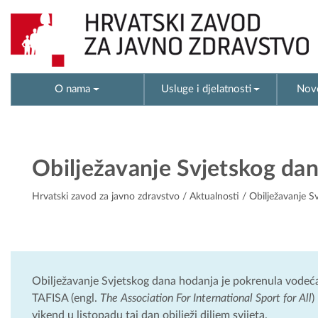
O nama
Usluge i djelatnosti
Novo
Obilježavanje Svjetskog da
Hrvatski zavod za javno zdravstvo
/
Aktualnosti
/ Obilježavanje S
Obilježavanje Svjetskog dana hodanja je pokrenula vodeća
TAFISA (engl.
The Association For International Sport for All
)
vikend u listopadu taj dan obilježi diljem svijeta.