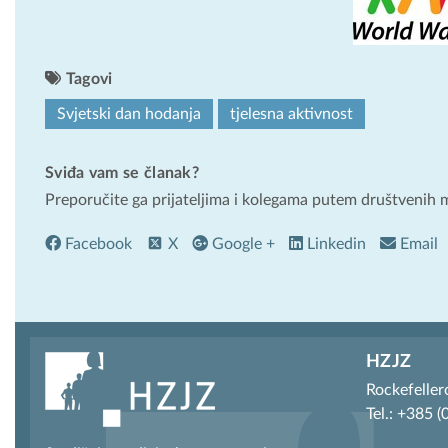
Tagovi
Svjetski dan hodanja
tjelesna aktivnost
Sviđa vam se članak?
Preporučite ga prijateljima i kolegama putem društvenih 
Facebook
X
Google +
Linkedin
Email
HZJZ
Rockefeller
Tel.: +385 