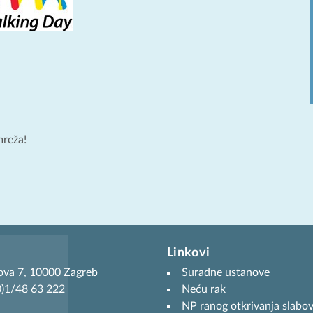
mreža!
Linkovi
ova 7, 10000 Zagreb
Suradne ustanove
(0)1/48 63 222
Neću rak
NP ranog otkrivanja slabov