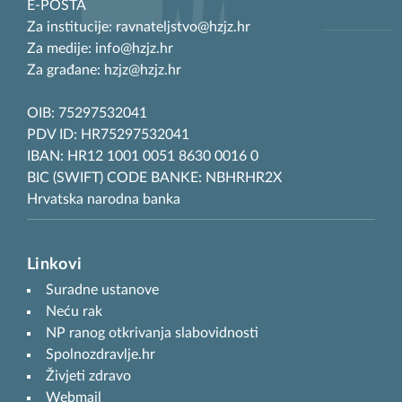
E-POŠTA
Za institucije: ravnateljstvo@hzjz.hr
Za medije: info@hzjz.hr
Za građane: hzjz@hzjz.hr
OIB: 75297532041
PDV ID: HR75297532041
IBAN: HR12 1001 0051 8630 0016 0
BIC (SWIFT) CODE BANKE: NBHRHR2X
Hrvatska narodna banka
Linkovi
Suradne ustanove
Neću rak
NP ranog otkrivanja slabovidnosti
Spolnozdravlje.hr
Živjeti zdravo
Webmail