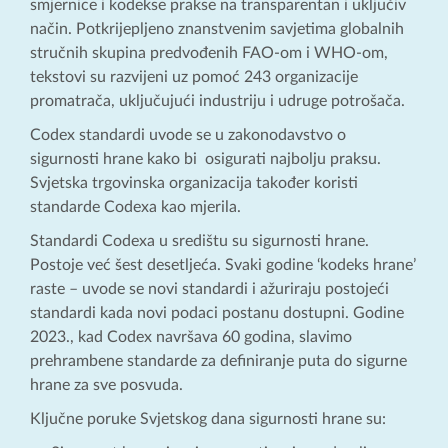
smjernice i kodekse prakse na transparentan i uključiv
način. Potkrijepljeno znanstvenim savjetima globalnih
stručnih skupina predvođenih FAO-om i WHO-om,
tekstovi su razvijeni uz pomoć 243 organizacije
promatrača, uključujući industriju i udruge potrošača.
Codex standardi uvode se u zakonodavstvo o
sigurnosti hrane kako bi osigurati najbolju praksu.
Svjetska trgovinska organizacija također koristi
standarde Codexa kao mjerila.
Standardi Codexa u središtu su sigurnosti hrane.
Postoje već šest desetljeća. Svaki godine ‘kodeks hrane’
raste – uvode se novi standardi i ažuriraju postojeći
standardi kada novi podaci postanu dostupni. Godine
2023., kad Codex navršava 60 godina, slavimo
prehrambene standarde za definiranje puta do sigurne
hrane za sve posvuda.
Ključne poruke Svjetskog dana sigurnosti hrane su: