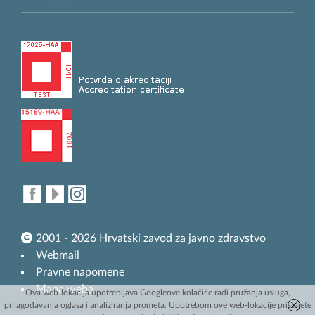
2001 - 2026 Hrvatski zavod za javno zdravstvo
Webmail
Pravne napomene
Mapa weba
Ova web-lokacija upotrebljava Googleove kolačiće radi pružanja usluga,
prilagođavanja oglasa i analiziranja prometa. Upotrebom ove web-lokacije pristajete