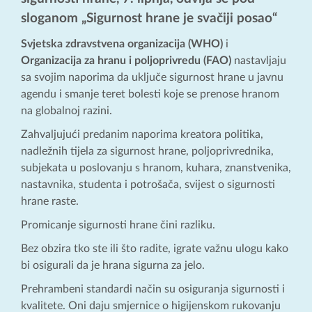
sloganom „Sigurnost hrane je svačiji posao“
Svjetska zdravstvena organizacija (WHO)
i
Organizacija za hranu i poljoprivredu (FAO)
nastavljaju
sa svojim naporima da uključe sigurnost hrane u javnu
agendu i smanje teret bolesti koje se prenose hranom
na globalnoj razini.
Zahvaljujući predanim naporima kreatora politika,
nadležnih tijela za sigurnost hrane, poljoprivrednika,
subjekata u poslovanju s hranom, kuhara, znanstvenika,
nastavnika, studenta i potrošača, svijest o sigurnosti
hrane raste.
Promicanje sigurnosti hrane čini razliku.
Bez obzira tko ste ili što radite, igrate važnu ulogu kako
bi osigurali da je hrana sigurna za jelo.
Prehrambeni standardi način su osiguranja sigurnosti i
kvalitete. Oni daju smjernice o higijenskom rukovanju