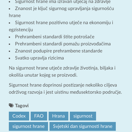
Sigurnost hrane ima izravan utjecaj na zdravlje
Znanost je ključ sigurnog upravljanja sigurnošću
hrane
Sigurnost hrane pozitivno utječe na ekonomiju i
egzistenciju
Prehrambeni standardi štite potrošače
Prehrambeni standardi pomažu proizvođačima
Znanost podupire prehrambene standarde
Svatko upravlja rizicima
Na sigurnost hrane utječe zdravlje životinja, biljaka i
okoliša unutar kojeg se proizvodi.
Sigurnost hrane doprinosi postizanje nekoliko ciljeva
održivog razvoja i jest uistinu međusektorsko područje.
Tagovi
Codex
FAO
Hrana
sigurnost
sigurnost hrane
Svjetski dan sigurnosti hrane