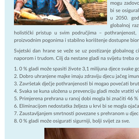
mogu zadovolj
bi se osigura
u 2050. god
globalnoj ra
holistički pristup u svim područjima – pothranjenost, 
proizvodnim pogonima i stabilno korištenje dostupne biora
Svjetski dan hrane se veže se uz postizanje globalnog ci
naporom i trudom. Cilj da nestane gladi na svijetu treba o
0 % gladi može spasiti živote 3,1 milijuna djece svake g
Dobro uhranjene majke imaju zdraviju djecu jačeg imun
Završetak dječje pothranjenosti bi mogao povećati bru
Svaka se kuna uložena u prevenciju gladi može vratiti v
Primjerena prehrana u ranoj dobi mogla bi značiti 46 %
Eliminacijom nedostatka željeza u krvi bi se mogla oja
Zaustavljanjem smrtnosti povezane s prehranom u djece
0 % gladi može osigurati sigurniji, bolji svijet za sve.