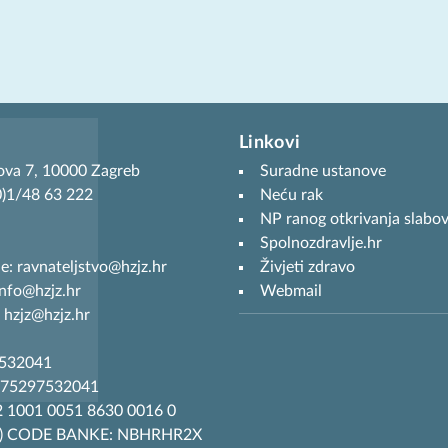
Linkovi
ova 7, 10000 Zagreb
Suradne ustanove
(0)1/48 63 222
Neću rak
NP ranog otkrivanja slabov
Spolnozdravlje.hr
je: ravnateljstvo@hzjz.hr
Živjeti zdravo
info@hzjz.hr
Webmail
 hzjz@hzjz.hr
7532041
R75297532041
 1001 0051 8630 0016 0
T) CODE BANKE: NBHRHR2X