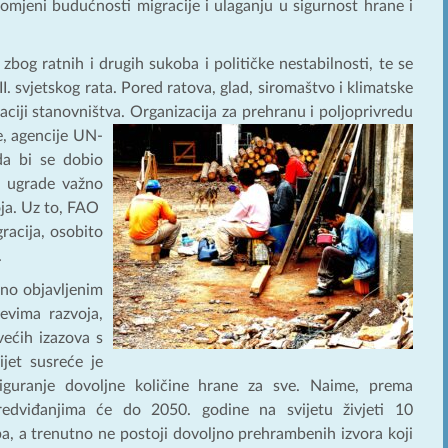
mjeni budućnosti migracije i ulaganju u sigurnost hrane i
zbog ratnih i drugih sukoba i političke nestabilnosti, te se
I. svjetskog rata. Pored ratova, glad, siromaštvo i klimatske
aciji stanovništva.
Organizacĳa za prehranu i poljoprivredu
e, agencije UN-
 da bi se dobio
a ugrade važno
voja. Uz to, FAO
racija, osobito
.
no objavljenim
jevima razvoja,
većih izazova s
ijet susreće je
iguranje dovoljne količine hrane za sve. Naime, prema
redviđanjima će do 2050. godine na svijetu živjeti 10
ba, a trenutno ne postoji dovoljno prehrambenih izvora koji