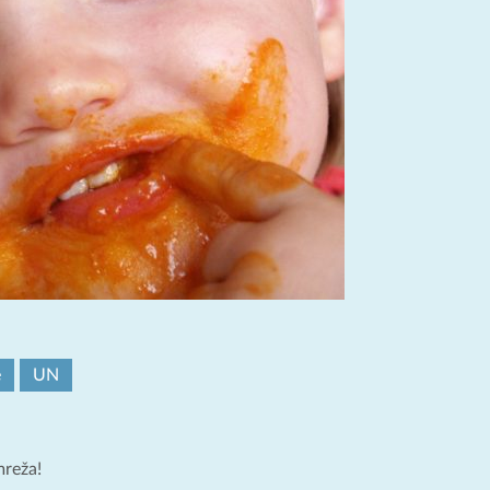
e
UN
mreža!