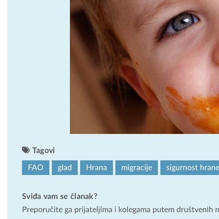
Tagovi
FAO
glad
Hrana
migracije
sigurnost hran
Sviđa vam se članak?
Preporučite ga prijateljima i kolegama putem društvenih 