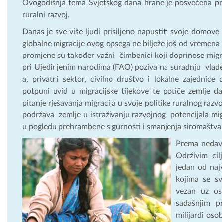
Ovogodišnja tema Svjetskog dana hrane je posvećena pro
ruralni razvoj.
Danas je sve više ljudi prisiljeno napustiti svoje domove 
globalne migracije ovog opsega ne bilježe još od vremena I
promjene su također važni čimbenici koji doprinose migr
pri Ujedinjenim narodima (FAO) poziva na suradnju vlad
a, privatni sektor, civilno društvo i lokalne zajednice
potpuni uvid u migracijske tijekove te potiče zemlje d
pitanje rješavanja migracija u svoje politike ruralnog raz
podržava zemlje u istraživanju razvojnog potencijala mig
u pogledu prehrambene sigurnosti i smanjenja siromaštva
Prema nedav
Održivim cil
jedan od naj
kojima se sv
vezan uz os
sadašnjim p
milijardi oso