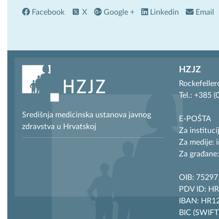
Facebook
X
Google +
Linkedin
Email
HZJZ
Rockefeller
Tel.: +385 
Središnja medicinska ustanova javnog
E-POŠTA
zdravstva u Hrvatskoj
Za instituci
Za medije: 
Za građane:
OIB: 7529
PDV ID: H
IBAN: HR12
BIC (SWIF