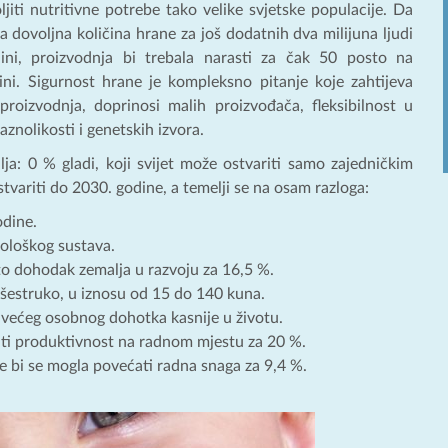
iti nutritivne potrebe tako velike svjetske populacije. Da
la dovoljna količina hrane za još dodatnih dva milijuna ljudi
ini, proizvodnja bi trebala narasti za čak 50 posto na
zini. Sigurnost hrane je kompleksno pitanje koje zahtijeva
proizvodnja, doprinosi malih proizvođača, fleksibilnost u
znolikosti i genetskih izvora.
lja: 0 % gladi, koji svijet može ostvariti samo zajedničkim
stvariti do 2030. godine, a temelji se na osam razloga:
odine.
ološkog sustava.
to dohodak zemalja u razvoju za 16,5 %.
išestruko, u iznosu od 15 do 140 kuna.
 većeg osobnog dohotka kasnije u životu.
čati produktivnost na radnom mjestu za 20 %.
 bi se mogla povećati radna snaga za 9,4 %.