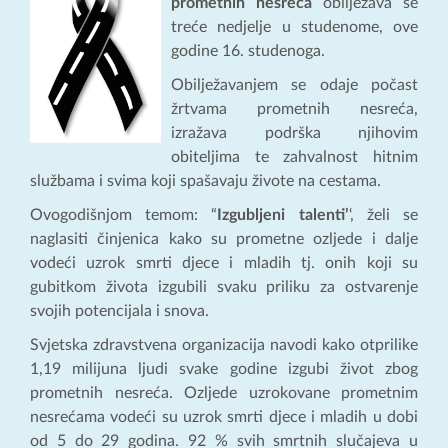
prometnih nesreća
obilježava se
treće nedjelje u studenome, ove
godine 16. studenoga.
Obilježavanjem se odaje počast
žrtvama prometnih nesreća,
izražava podrška njihovim
obiteljima te zahvalnost hitnim
službama i svima koji spašavaju živote na cestama.
Ovogodišnjom temom: “
Izgubljeni talenti’
‘, želi se
naglasiti činjenica kako su prometne ozljede i dalje
vodeći uzrok smrti djece i mladih tj. onih koji su
gubitkom života izgubili svaku priliku za ostvarenje
svojih potencijala i snova.
Svjetska zdravstvena organizacija navodi kako otprilike
1,19 milijuna ljudi svake godine izgubi život zbog
prometnih nesreća. Ozljede uzrokovane prometnim
nesrećama vodeći su uzrok smrti djece i mladih u dobi
od 5 do 29 godina. 92 % svih smrtnih slučajeva u