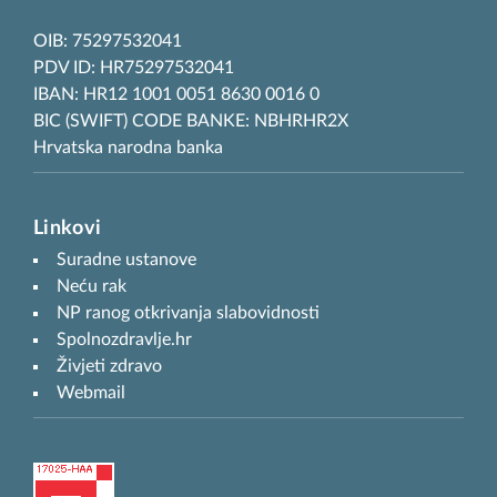
OIB: 75297532041
PDV ID: HR75297532041
IBAN: HR12 1001 0051 8630 0016 0
BIC (SWIFT) CODE BANKE: NBHRHR2X
Hrvatska narodna banka
Linkovi
Suradne ustanove
Neću rak
NP ranog otkrivanja slabovidnosti
Spolnozdravlje.hr
Živjeti zdravo
Webmail