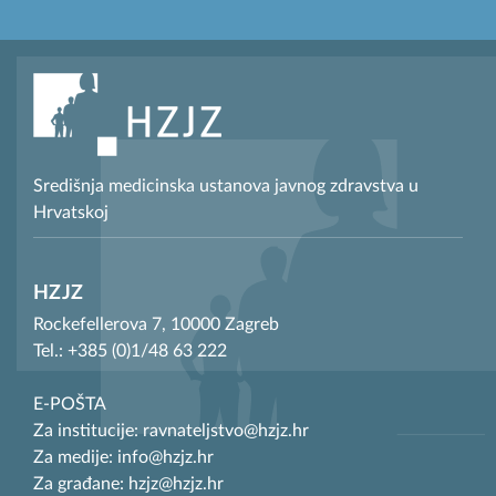
Središnja medicinska ustanova javnog zdravstva u
Hrvatskoj
HZJZ
Rockefellerova 7, 10000 Zagreb
Tel.: +385 (0)1/48 63 222
E-POŠTA
Za institucije: ravnateljstvo@hzjz.hr
Za medije: info@hzjz.hr
Za građane: hzjz@hzjz.hr